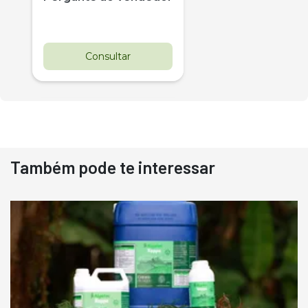
Consultar
Também pode te interessar
Destaque
Usado
Pá Carregadeira Cat 966
Ano 1987
Londrina
R$
145.000