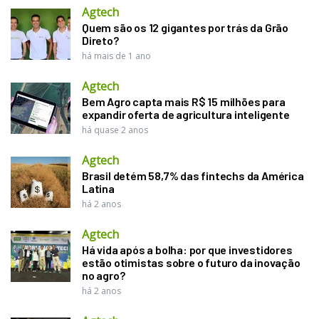
Agtech
Quem são os 12 gigantes por trás da Grão
Direto?
há mais de 1 ano
Agtech
Bem Agro capta mais R$ 15 milhões para
expandir oferta de agricultura inteligente
há quase 2 anos
Agtech
Brasil detém 58,7% das fintechs da América
Latina
há 2 anos
Agtech
Há vida após a bolha: por que investidores
estão otimistas sobre o futuro da inovação
no agro?
há 2 anos