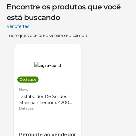
Encontre os produtos que você
está buscando
Ver ofertas
Tudo que você precisa para seu campo
Destaque
Novo
Distribuidor De Sólidos
Marispan Fertinox 4200
Citrus
Batatais
Pergunte ao vendedor