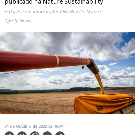
publicado na Nature Sustainability
redação com informações CNA Brasil e Nature
|
Agrofy News
31
de
Outubro
de
2022
ás
10:44