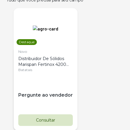
Tudo que você precisa para seu campo
Destaque
Novo
Distribuidor De Sólidos
Marispan Fertinox 4200
Citrus
Batatais
Pergunte ao vendedor
Consultar