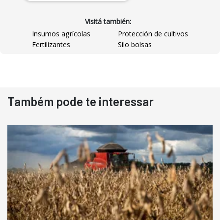
Visitá también:
Insumos agrícolas
Protección de cultivos
Fertilizantes
Silo bolsas
Destaque
Usado
Também pode te interessar
Pá Carregadeira Cat 966
Ano 1987
Londrina
R$
145.000
Consultar