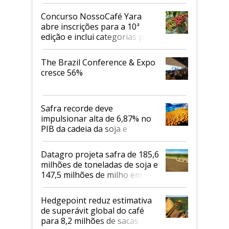
Concurso NossoCafé Yara
abre inscrições para a 10ª
edição e inclui categorias para
cafés Canephora
The Brazil Conference & Expo
cresce 56%
Safra recorde deve
impulsionar alta de 6,87% no
PIB da cadeia da soja e
biodiesel em 2026
Datagro projeta safra de 185,6
milhões de toneladas de soja e
147,5 milhões de milho em
2026/27
Hedgepoint reduz estimativa
de superávit global do café
para 8,2 milhões de sacas