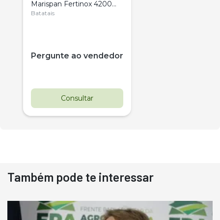
Marispan Fertinox 4200
Citrus
Batatais
Pergunte ao vendedor
Consultar
Também pode te interessar
Destaque
Usado
Pá Carregadeira Cat 966