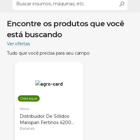
Encontre os produtos que você
está buscando
Ver ofertas
Tudo que você precisa para seu campo
Destaque
Novo
Distribuidor De Sólidos
Marispan Fertinox 4200
Citrus
Batatais