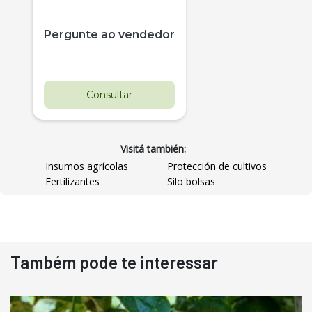
Pergunte ao vendedor
Consultar
Visitá también:
Insumos agrícolas
Protección de cultivos
Fertilizantes
Silo bolsas
Destaque
Usado
Também pode te interessar
Pá Carregadeira Cat 966
Ano 1987
Londrina