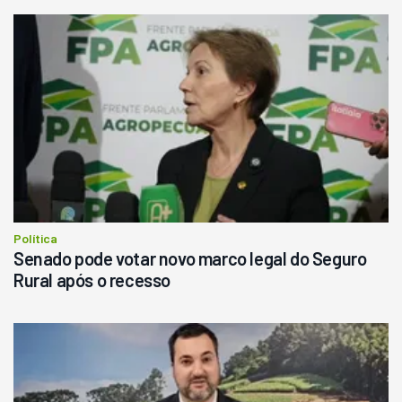
Usado
Pá Carregadeira Cat 966
Ano 1987
Londrina
R$
145.000
Consultar
Política
Senado pode votar novo marco legal do Seguro
Rural após o recesso