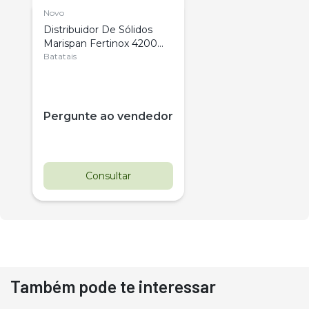
Novo
Distribuidor De Sólidos
Marispan Fertinox 4200
Citrus
Batatais
Pergunte ao vendedor
Consultar
Também pode te interessar
Destaque