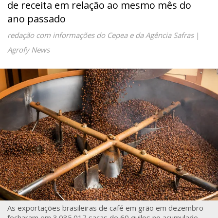
de receita em relação ao mesmo mês do
ano passado
redação com informações do Cepea e da Agência Safras
|
Agrofy News
As exportações brasileiras de café em grão em dezembro
fecharam em 3.035.017 sacas de 60 quilos no acumulado