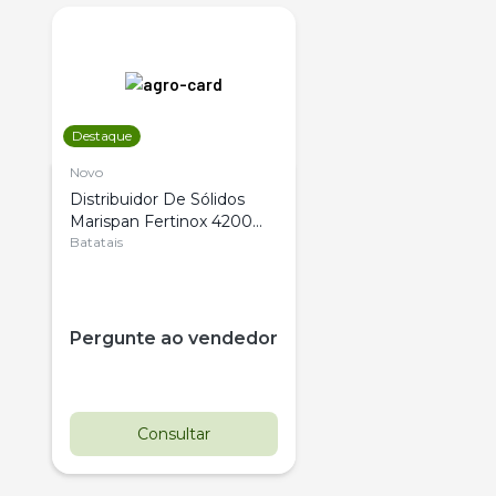
Destaque
Novo
Distribuidor De Sólidos
Marispan Fertinox 4200
Citrus
Batatais
Pergunte ao vendedor
Consultar