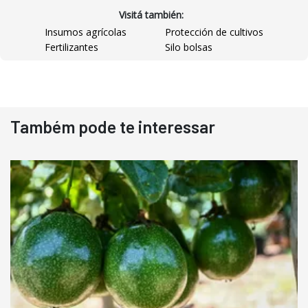
Visitá también:
Insumos agrícolas
Protección de cultivos
Fertilizantes
Silo bolsas
Destaque
Usado
Também pode te interessar
Pá Carregadeira Cat 966
Ano 1987
Londrina
R$
145.000
Consultar