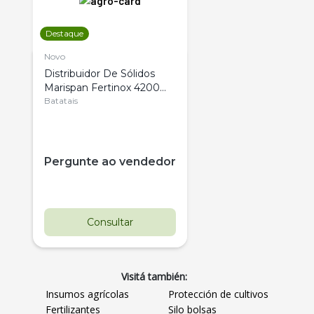
Destaque
Novo
Distribuidor De Sólidos
Marispan Fertinox 4200
Citrus
Batatais
Pergunte ao vendedor
Consultar
Visitá también:
Insumos agrícolas
Protección de cultivos
Fertilizantes
Silo bolsas