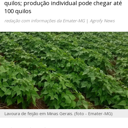
quilos; produção individual pode chegar até
100 quilos
redação com informações da Emater-MG
|
Agrofy News
Lavoura de feijão em Minas Gerais. (foto - Emater-MG)