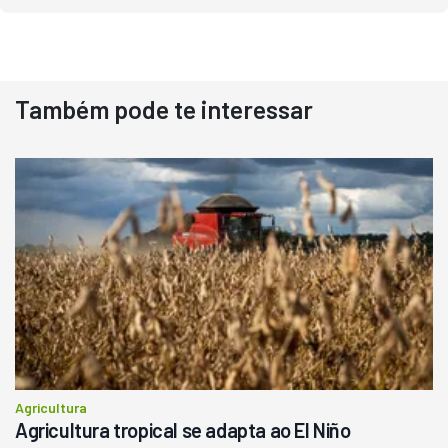
Destaque
Usado
Também pode te interessar
Pá Carregadeira Cat 966
Ano 1987
Londrina
R$
145.000
Consultar
Agricultura
Agricultura tropical se adapta ao El Niño