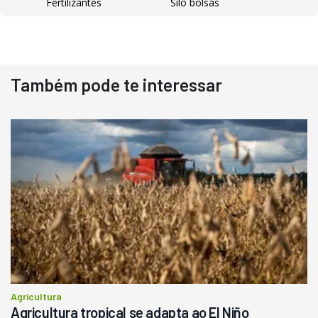
Fertilizantes
Silo bolsas
Destaque
Usado
Também pode te interessar
Pá Carregadeira Cat 966
Ano 1987
Londrina
R$
145.000
Consultar
Agricultura
Agricultura tropical se adapta ao El Niño