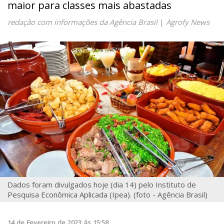
maior para classes mais abastadas
redação com informações da Agência Brasil
|
Agrofy News
Dados foram divulgados hoje (dia 14) pelo Instituto de
Pesquisa Econômica Aplicada (Ipea). (foto - Agência Brasil)
14
de
Fevereiro
de
2023
ás
15:58