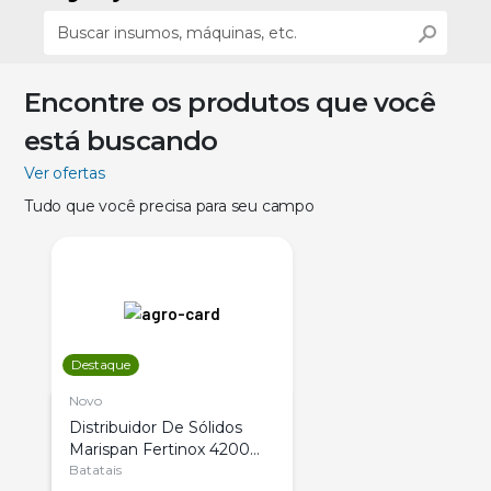
Encontre os produtos que você
está buscando
Ver ofertas
Tudo que você precisa para seu campo
Destaque
Novo
Distribuidor De Sólidos
Marispan Fertinox 4200
Citrus
Batatais