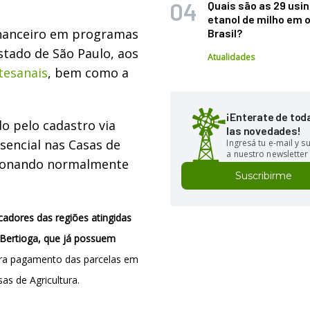
Quais são as 29 usi
etanol de milho em 
inanceiro em programas
Brasil?
stado de São Paulo, aos
Atualidades
tesanais
, bem como a
¡Enterate de tod
o pelo cadastro via
las novedades!
sencial nas Casas de
Ingresá tu e-mail y 
a nuestro newsletter
ncionando normalmente
Suscribirme
cadores das regiões atingidas
 Bertioga, que já possuem
ra pagamento das parcelas em
as de Agricultura.