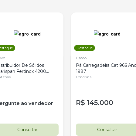
estaque
Destaque
ovo
Usado
istribuidor De Sólidos
Pá Carregadeira Cat 966 An
arispan Fertinox 4200
1987
itrus
tatais
Londrina
R$
145.000
ergunte ao vendedor
Consultar
Consultar