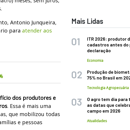
uatro) meses, sem juros,
.
Mais Lidas
nto, Antonio Junqueira,
ário para
atender aos
ITR 2026: produtor d
cadastros antes do 
declaração
Economia
Produção de biomet
6%
75% no Brasil em 20
Tecnologia Agropecuária
fício dos produtores e
O agro tem dia para 
as datas que celebr
ros
. Essa é mais uma
campo em 2026
tas, que mobilizou todas
Atualidades
amílias e pessoas