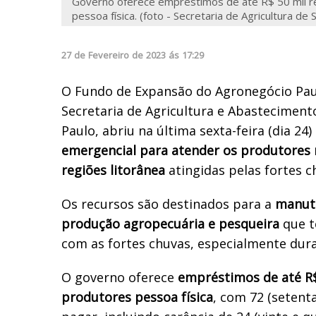
Governo oferece empréstimos de até R$ 50 mil r
pessoa física. (foto - Secretaria de Agricultura de 
27
de
Fevereiro
de
2023
ás
17:29
O Fundo de Expansão do Agronegócio Paul
Secretaria de Agricultura e Abasteciment
Paulo, abriu na última sexta-feira (dia 24)
emergencial para atender os produtores 
regiões litorânea
atingidas pelas fortes c
Os recursos são destinados para a
manut
produção agropecuária e pesqueira
que t
com as fortes chuvas, especialmente dura
O governo oferece
empréstimos de até R$ 
produtores pessoa física
, com 72 (setent