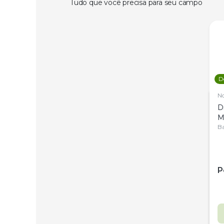
Tudo que você precisa para seu campo
D
N
D
M
C
Ba
P