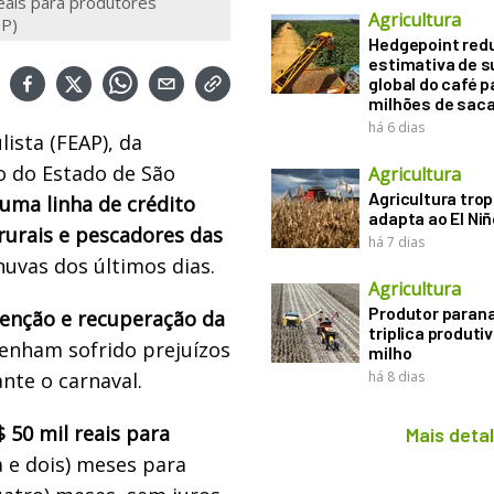
eais para produtores
Agricultura
SP)
Hedgepoint red
estimativa de s
global do café p
milhões de sac
há 6 dias
ista (FEAP), da
o do Estado de São
Agricultura
Agricultura trop
uma linha de crédito
adapta ao El Niñ
rurais e pescadores das
há 7 dias
huvas dos últimos dias.
Agricultura
Produtor paran
enção e recuperação da
triplica produti
enham sofrido prejuízos
milho
nte o carnaval.
há 8 dias
50 mil reais para
Mais deta
a e dois) meses para