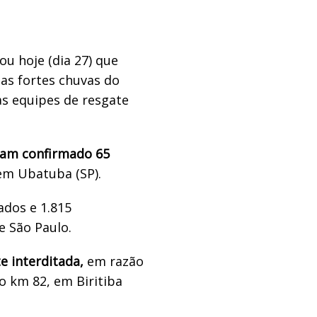
u hoje (dia 27) que
as fortes chuvas do
as equipes de resgate
iam confirmado 65
em Ubatuba (SP).
ados e 1.815
e São Paulo.
 interditada,
em razão
o km 82, em Biritiba