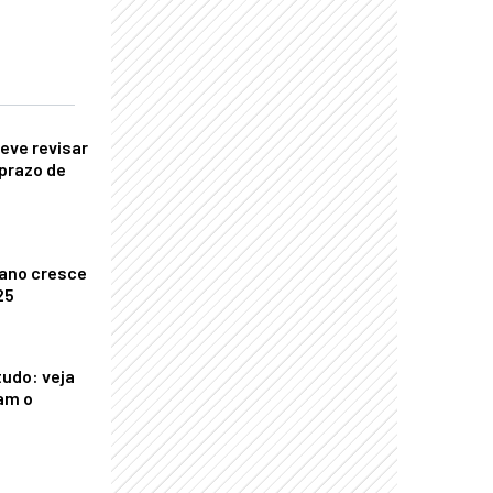
eve revisar
prazo de
ano cresce
25
tudo: veja
am o