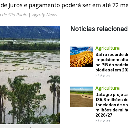
 de juros e pagamento poderá ser em até 72 m
a de São Paulo
|
Agrofy News
Notícias relaciona
Agricultura
Safra recorde d
impulsionar alt
no PIB da cadeia
biodiesel em 20
há 6 dias
Agricultura
Datagro projeta
185,6 milhões d
toneladas de soj
milhões de mil
2026/27
há 6 dias