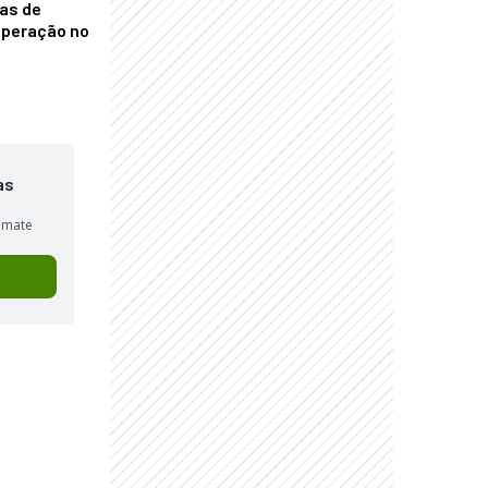
nas de
operação no
as
sumate