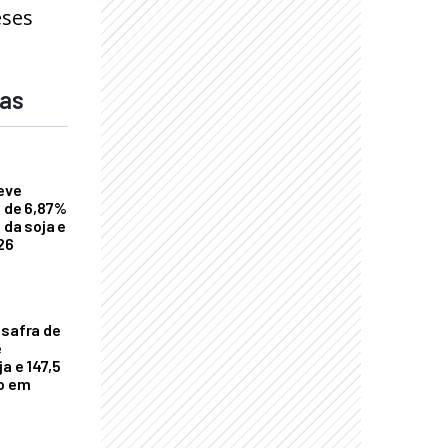
eses
das
eve
a de 6,87%
 da soja e
26
 safra de
e
a e 147,5
ho em