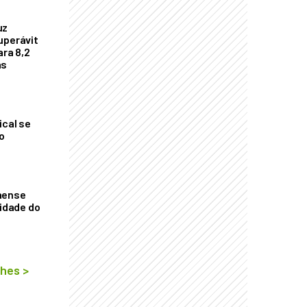
uz
uperávit
ara 8,2
as
ical se
o
aense
vidade do
lhes
>