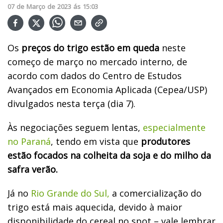
07
de
Março
de
2023
ás
15:03
Os
preços do trigo estão em queda
neste
começo de março no mercado interno, de
acordo com dados do Centro de Estudos
Avançados em Economia Aplicada (Cepea/USP)
divulgados nesta terça (dia 7).
Às negociações seguem lentas,
especialmente
no Paraná
, tendo em vista que
produtores
estão focados na colheita da soja e do milho da
safra verão.
Já no
Rio Grande do Sul,
a comercialização do
trigo está mais aquecida, devido à maior
disponibilidade do cereal no spot – vale lembrar