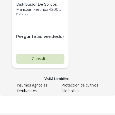
Distribuidor De Sólidos
Marispan Fertinox 4200
Citrus
Batatais
Pergunte ao vendedor
Consultar
Visitá también:
Insumos agrícolas
Protección de cultivos
Fertilizantes
Silo bolsas
Destaque
Usado