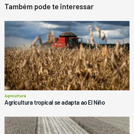
Também pode te interessar
Pá Carregadeira Cat 966
Ano 1987
Londrina
R$
145.000
Consultar
Agricultura
Agricultura tropical se adapta ao El Niño