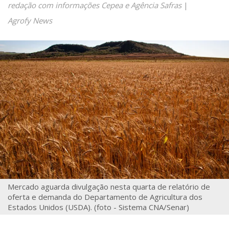
redação com informações Cepea e Agência Safras
|
Agrofy News
Mercado aguarda divulgação nesta quarta de relatório de
oferta e demanda do Departamento de Agricultura dos
Estados Unidos (USDA). (foto - Sistema CNA/Senar)