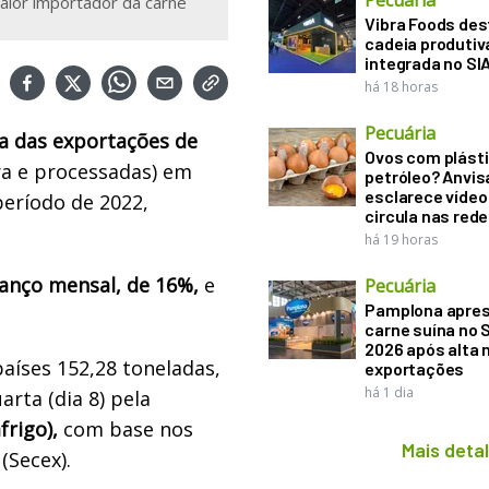
Pecuária
ior importador da carne
Vibra Foods de
cadeia produtiv
integrada no SI
há 18 horas
Pecuária
ta das exportações de
Ovos com plásti
a e processadas) em
petróleo? Anvis
esclarece vídeo
eríodo de 2022,
circula nas rede
há 19 horas
lanço mensal, de 16%,
e
Pecuária
Pamplona apre
carne suína no 
2026 após alta 
países
152,28 toneladas
,
exportações
há 1 dia
rta (dia 8) pela
frigo),
com base n
os
Mais deta
 (Secex)
.