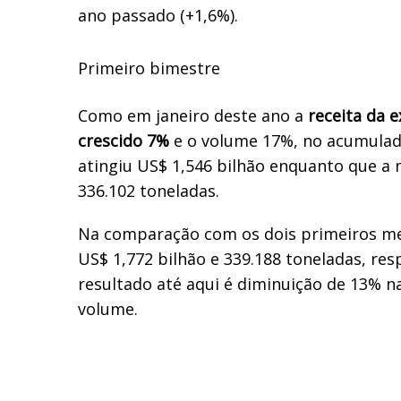
ano passado (+1,6%).
Primeiro bimestre
Como em janeiro deste ano a
receita da 
crescido 7%
e o volume 17%, no acumulad
atingiu US$ 1,546 bilh
ã
o enquanto que a
336.102 toneladas.
Na compara
çã
o com os dois primeiros m
US$ 1,772 bilh
ã
o e 339.188 toneladas, re
resultado at
é
aqui
é
diminui
çã
o de 13% na
volume.