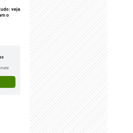
tudo: veja
am o
as
sumate