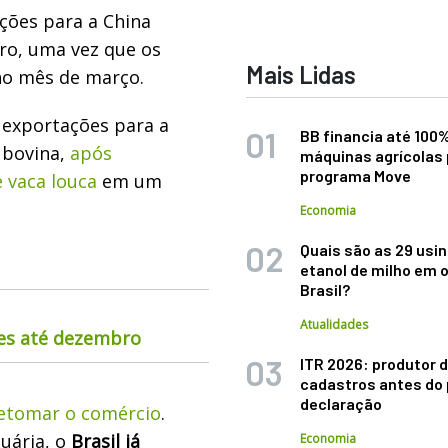
çõ
es para a China
iro, uma vez que os
Mais Lidas
no m
ê
s de mar
ç
o.
s exportações para a
BB financia até 100
 bovina,
após
máquinas agrícolas 
programa Move
e vaca louca
em um
Economia
Quais são as 29 usi
etanol de milho em 
Brasil?
Atualidades
nes até dezembro
ITR 2026: produtor d
cadastros antes do 
declaração
retomar o comércio
.
uária, o
Brasil já
Economia