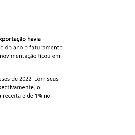
exporta
çã
o havia
o do ano o faturamento
 movimenta
çã
o ficou em
eses de 2022, com seus
spectivamente, o
 receita e de 1% no