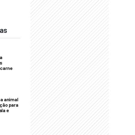
das
a
s
 carne
na animal
ação para
la e