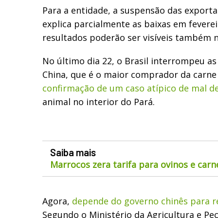
Para a entidade,
a suspens
ã
o das exporta
explica parcialmente as baixas em fevere
resultados poder
ã
o ser vis
í
veis
também
No último dia 22, o Brasil interrompeu a
China, que é o maior comprador da carne
confirmação de um caso atípico de mal d
animal no interior do Pará.
Saiba mais
Marrocos zera tarifa para ovinos e car
Agora,
depende do governo chinês para 
Segundo o Ministério da Agricultura e Pec