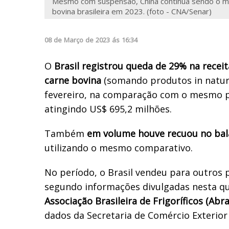
Mesmo com suspensão, China continua sendo o ma
bovina brasileira em 2023. (foto - CNA/Senar)
08
de
Março
de
2023
ás
16:34
O
Brasil registrou queda de 29% na recei
carne bovina
(somando produtos in natur
fevereiro, na comparação com o mesmo p
atingindo US$ 695,2 milhões.
Tamb
é
m
em volume houve recuou
no ba
utilizando
o mesmo comparativo
.
No período, o Brasil vendeu para outros 
segundo informações divulgadas nesta qua
Associação Brasileira de Frigoríficos (Abra
dados da Secretaria de Com
é
rcio Exterior