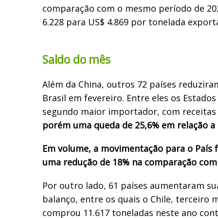
comparação com o mesmo período de 20
6.228 para US$ 4.869 por tonelada export
Saldo do mês
Além da China, outros 72 países reduzir
Brasil em fevereiro. Entre eles o
s Estados
segundo maior importador,
com
receitas
porém uma queda de
25,6% em relação a 
Em volume, a movimentação para o País fo
uma redução de 18% na comparação com 
Por outro lado,
61 pa
í
ses aumentaram s
balanço, entre os quais o Chile, t
erceiro 
comprou
11.617 toneladas neste ano cont