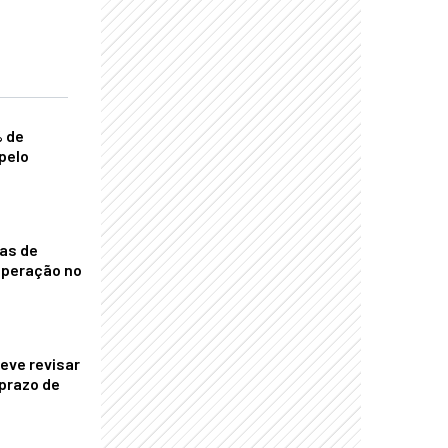
% de
pelo
nas de
operação no
eve revisar
prazo de