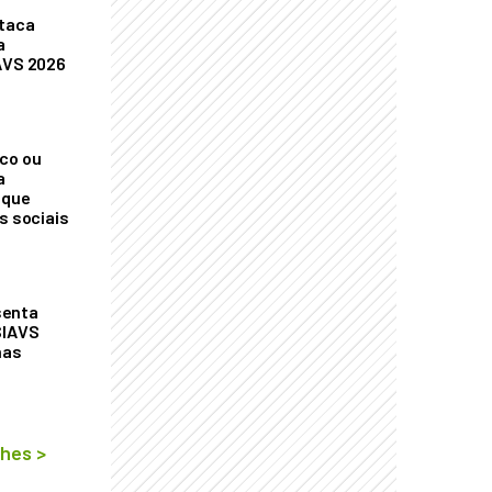
staca
a
AVS 2026
co ou
a
 que
s sociais
senta
SIAVS
nas
lhes
>