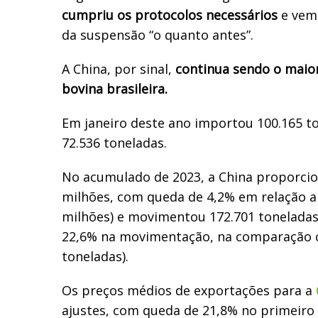
cumpriu os protocolos necessários
e vem 
da suspensão “o quanto antes”.
A China
, por sinal,
continua sendo o maio
bovina brasileira.
Em janeiro deste ano importou 100.165 to
72.536 toneladas.
No acumulado de
2023
, a China proporci
milh
õ
es, com queda de 4,2% em rela
çã
o a
milh
õ
es) e movimentou 172.701 tonelada
22,6% na movimenta
çã
o, na compara
çã
o 
toneladas).
Os preços médios de exportações para a
ajustes, com queda de 21,8% no primeiro