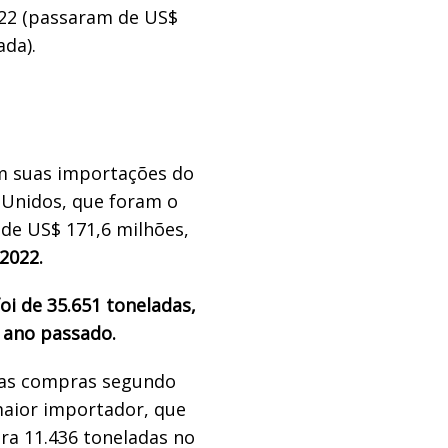
22 (passaram de US$
ada).
am suas importações do
 Unidos
, que
foram o
 de US$ 171,6 milh
õ
es
,
2022.
i de 35.651 toneladas,
ano passado.
uas compras
segundo
maior importador,
que
ra 11.436 toneladas no