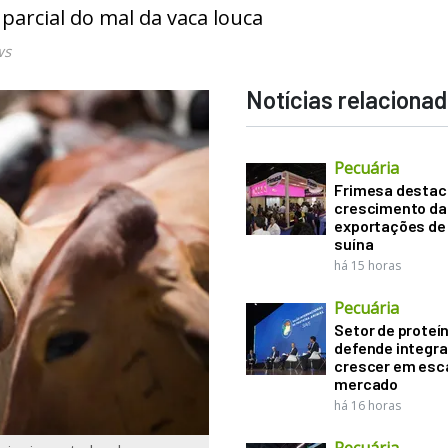
parcial do mal da vaca louca
ws
Notícias relaciona
Pecuária
Frimesa destac
crescimento da
exportações de
suína
há 15 horas
Pecuária
Setor de proteí
defende integr
crescer em esca
mercado
há 16 horas