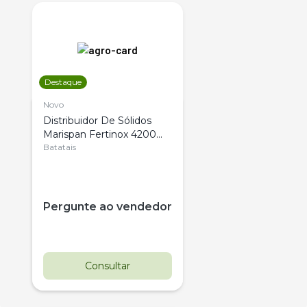
Destaque
Novo
Distribuidor De Sólidos
Marispan Fertinox 4200
Citrus
Batatais
Pergunte ao vendedor
Consultar