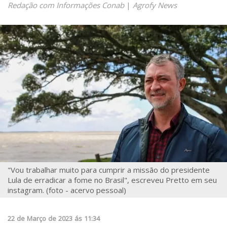
Redação com Informações Conab
|
Agrofy News
"Vou trabalhar muito para cumprir a missão do presidente
Lula de erradicar a fome no Brasil", escreveu Pretto em seu
instagram. (foto - acervo pessoal)
22
de
Março
de
2023
ás
11:34