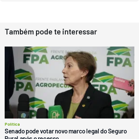
Também pode te interessar
Destaque
Usado
Pá Carregadeira Cat 966
Ano 1987
Londrina
R$
145.000
Consultar
Política
Senado pode votar novo marco legal do Seguro
Rural após o recesso