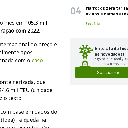
Marrocos zera tarifa
ovinos e carnes at
o mês em 105,3 mil
Pecuária
ração com 2022.
nternacional do preço e
¡Enterate de tod
palmente após
las novedades!
Ingresá tu e-mail y 
ionada com o
caso
a nuestro newsletter
Suscribirme
conteinerizada, que
4,6 mil TEU (unidade
z o texto.
, com base em dados do
Ipea), “a
queda na
tos
em fevereiro não