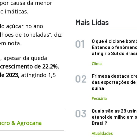
 por causa da menor
limáticas.
Mais Lidas
o açúcar no ano
hões de toneladas”, diz
O que é ciclone bom
em nota.
Entenda o fenômeno
atingir o Sul do Brasi
o
, apesar da queda
Clima
crescimento de 22,2%,
e 2023,
atingindo 1,5
Frimesa destaca cr
das exportações de
suína
Pecuária
Quais são as 29 usi
etanol de milho em 
ucro & Agrocana
Brasil?
Atualidades