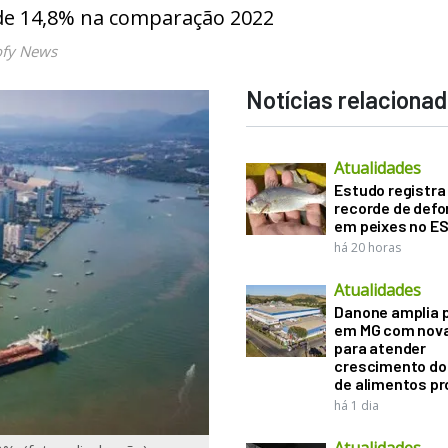
 de 14,8% na comparação 2022
ofy News
Notícias relaciona
Atualidades
Estudo registra
recorde de def
em peixes no E
há 20 horas
Atualidades
Danone amplia 
em MG com nova
para atender
crescimento d
de alimentos pr
há 1 dia