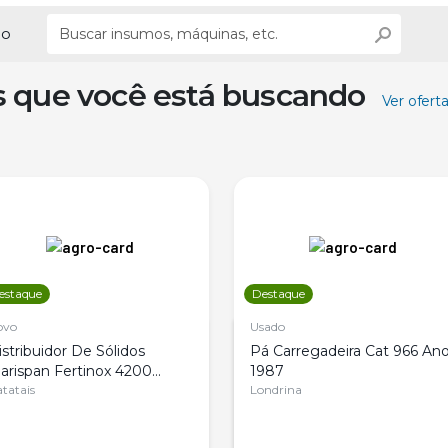
ão
s que você está buscando
Ver ofert
estaque
Destaque
ovo
Usado
istribuidor De Sólidos
Pá Carregadeira Cat 966 An
arispan Fertinox 4200
1987
itrus
tatais
Londrina