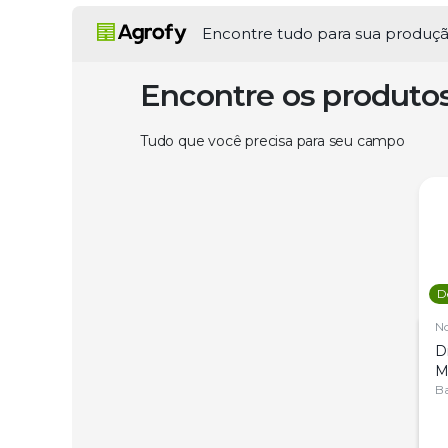
Encontre tudo para sua produç
Encontre os produto
Tudo que você precisa para seu campo
D
N
D
M
C
Ba