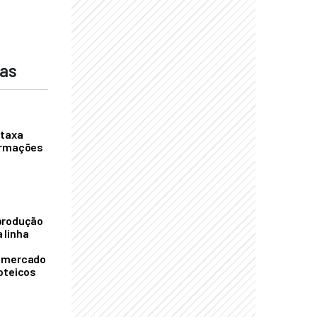
das
 taxa
ormações
S
produção
 linha
o mercado
oteicos