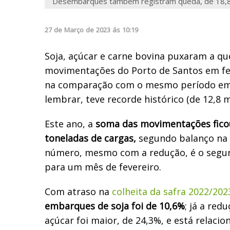
Desembarques também registram queda, de 18,8%.
27
de
Março
de
2023
ás
10:19
Soja, açúcar e carne bovina puxaram a qu
movimentações do Porto de Santos em fev
na comparação com o mesmo período em 
lembrar, teve recorde histórico (de 12,8 
Este ano, a
soma das movimentações fico
toneladas de cargas,
segundo balanço na ú
número, mesmo com a redução, é o segu
para um mês de fevereiro.
Com atraso na
colheita da safra 2022/202
embarques de soja foi de 10,6%
; já a re
açúcar foi maior, de 24,3%, e está relaci