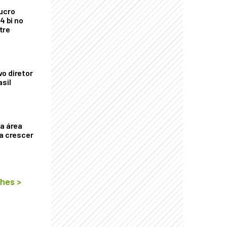
ucro
4 bi no
tre
o diretor
asil
ça área
ta crescer
lhes
>