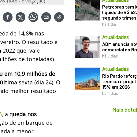
Atualidades
 (foto - divulgação)
Petrobras tem l
líquido de R$ 52,
segundo trimes
há 1 dia
eda de 14,8% nas
Atualidades
ereiro. O resultado é
ADM anuncia nov
comercial no Br
2022 que, vale
há 3 dias
milhões de toneladas).
Atualidades
u em 10,9 milhões de
Rio Pardo refor
técnica e proje
ltima sexta (dia 24). O
15% em 2026
ndo melhor resultado
há 4 dias
Mais deta
3
, a q
ueda nos
dução de embarque de
onada a menor