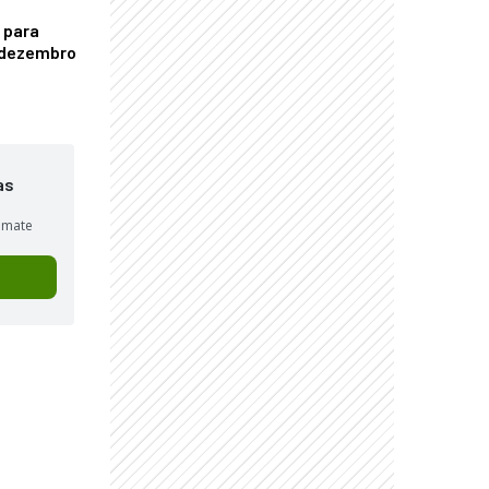
 para
é dezembro
as
sumate