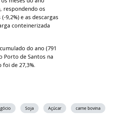
ros meses do ano
%), respondendo os
(-9,2%) e as descargas
carga conteinerizada
acumulado do ano (791
o Porto de Santos na
 foi de 27,3%.
gócio
Soja
Açúcar
carne bovina