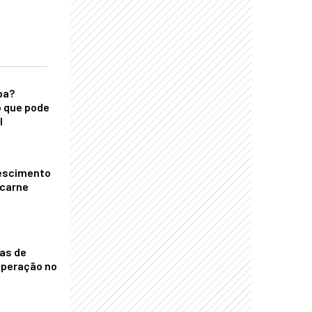
ba?
 que pode
l
escimento
 carne
nas de
operação no