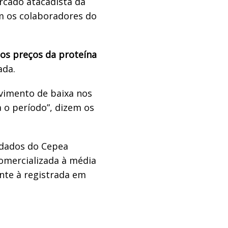
cado atacadista da
 os colaboradores do
os preços da proteína
ada.
vimento de baixa nos
a o período”, dizem os
, dados do Cepea
omercializada à média
ente à registrada em