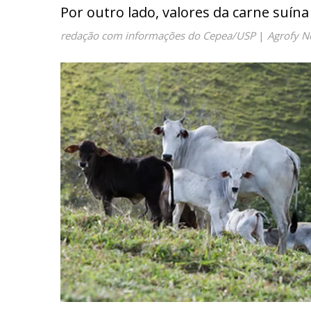
Por outro lado, valores da carne suína
redação com informações do Cepea/USP
|
Agrofy 