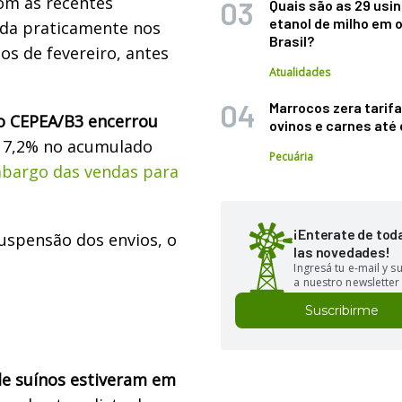
om as recentes
Quais são as 29 usi
etanol de milho em 
iada praticamente nos
Brasil?
 de fevereiro, antes
Atualidades
Marrocos zera tarifa
do CEPEA/B3 encerrou
ovinos e carnes at
e 7,2% no acumulado
Pecuária
bargo das vendas para
¡Enterate de tod
suspensão dos envios, o
las novedades!
Ingresá tu e-mail y 
a nuestro newsletter
Suscribirme
de suínos estiveram em