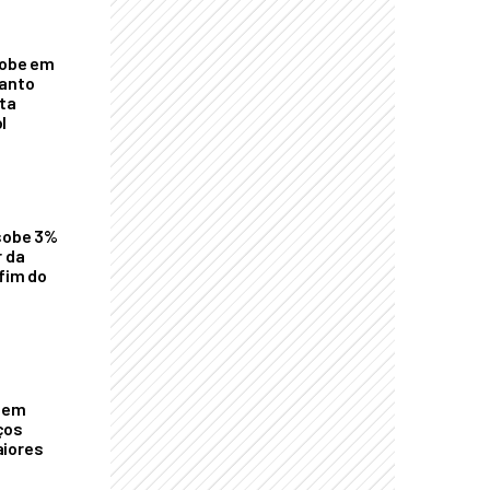
sobe em
uanto
ta
l
 sobe 3%
r da
 fim do
o em
ços
aiores