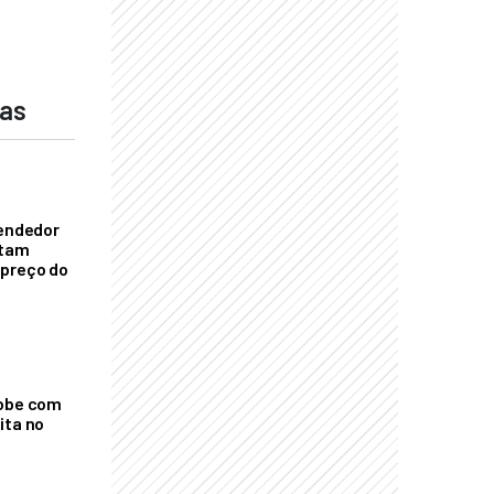
das
vendedor
ntam
 preço do
sobe com
ita no