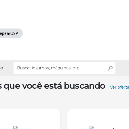
epea/USP
ão
s que você está buscando
Ver ofert