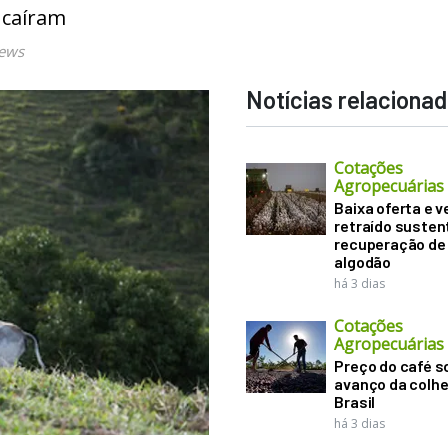
 caíram
News
Notícias relaciona
Cotações
Agropecuárias
Baixa oferta e 
retraído suste
recuperação de
algodão
há 3 dias
Cotações
Agropecuárias
Preço do café 
avanço da colhe
Brasil
há 3 dias