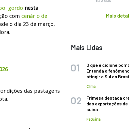
há 5 dias
boi gordo
nesta
ação com
cenário de
Mais deta
esde o dia 23 de março,
dora.
Mais Lidas
O que é ciclone bom
026
Entenda o fenômeno
atingir o Sul do Brasi
Clima
condições das pastagens
Frimesa destaca cr
ota.
das exportações de
suína
Pecuária