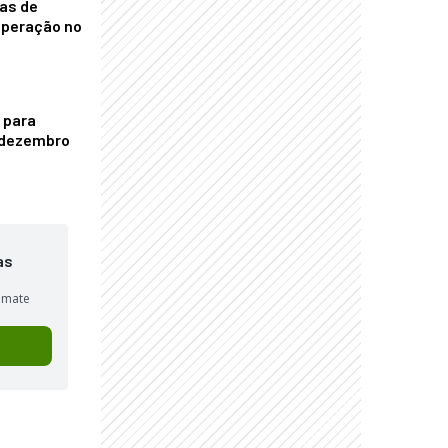
nas de
operação no
 para
é dezembro
as
sumate