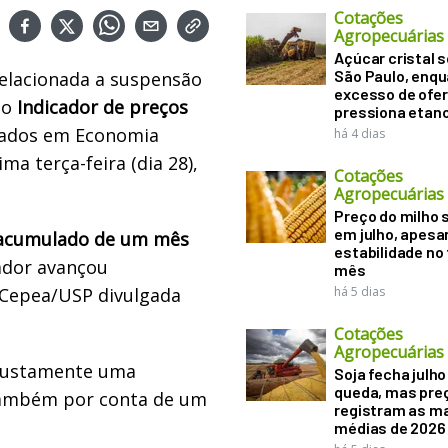
Cotações
Agropecuárias
Açúcar cristal 
São Paulo, enq
relacionada a suspensão
excesso de ofer
 o
Indicador de preços
pressiona etano
çados em Economia
há 4 dias
ma terça-feira (dia 28),
Cotações
Agropecuárias
Preço do milho
em julho, apesa
 acumulado de um mês
estabilidade no
ador avançou
mês
o Cepea/USP divulgada
há 5 dias
Cotações
Agropecuárias
a justamente uma
Soja fecha julh
queda, mas pre
 também por conta de um
registram as m
médias de 2026