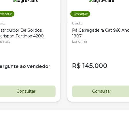
estaque
Destaque
ovo
Usado
istribuidor De Sólidos
Pá Carregadeira Cat 966 An
arispan Fertinox 4200
1987
itrus
tatais
Londrina
R$
145.000
ergunte ao vendedor
Consultar
Consultar