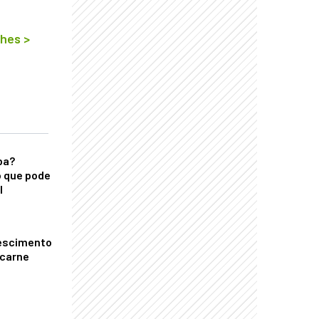
lhes
>
ba?
 que pode
l
escimento
 carne