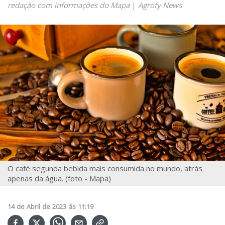
redação com informações do Mapa
|
Agrofy News
O café segunda bebida mais consumida no mundo, atrás
apenas da água. (foto - Mapa)
14
de
Abril
de
2023
ás
11:19