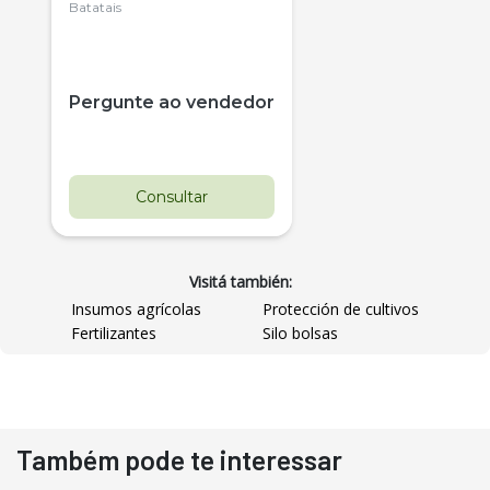
Citrus
Batatais
Pergunte ao vendedor
Consultar
Visitá también:
Insumos agrícolas
Protección de cultivos
Fertilizantes
Silo bolsas
Destaque
Usado
Também pode te interessar
Pá Carregadeira Cat 966
Ano 1987