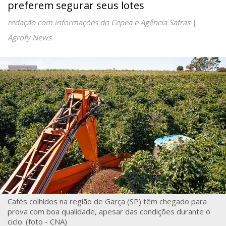
preferem segurar seus lotes
redação com informações do Cepea e Agência Safras
|
Agrofy News
Cafés colhidos na região de Garça (SP) têm chegado para
prova com boa qualidade, apesar das condições durante o
ciclo. (foto - CNA)