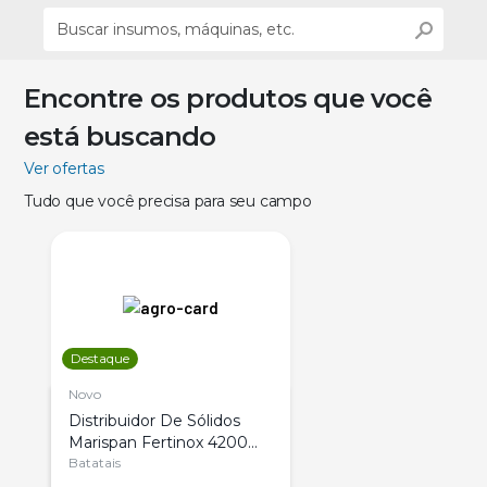
Encontre os produtos que você
está buscando
Ver ofertas
Tudo que você precisa para seu campo
Destaque
Novo
Distribuidor De Sólidos
Marispan Fertinox 4200
Citrus
Batatais