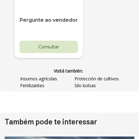
Pergunte ao vendedor
Consultar
Visitá también:
Insumos agrícolas
Protección de cultivos
Fertilizantes
Silo bolsas
Destaque
Usado
Também pode te interessar
Pá Carregadeira Cat 966
Ano 1987
Londrina