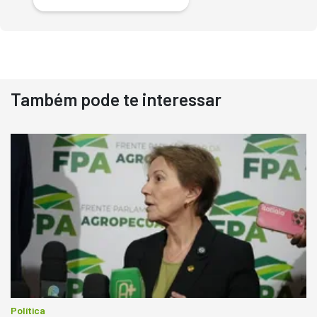
Também pode te interessar
Destaque
Usado
Pá Carregadeira Cat 966
Ano 1987
Londrina
R$
145.000
Consultar
Política