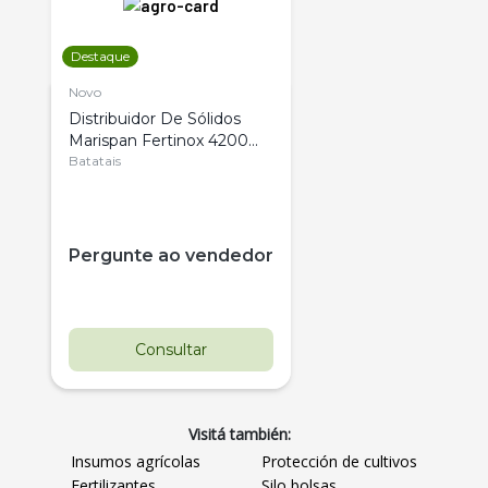
Destaque
Novo
Distribuidor De Sólidos
Marispan Fertinox 4200
Citrus
Batatais
Pergunte ao vendedor
Consultar
Visitá también:
Insumos agrícolas
Protección de cultivos
Fertilizantes
Silo bolsas