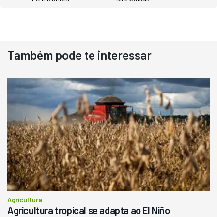
Destaque
Usado
Também pode te interessar
Pá Carregadeira Cat 966
Ano 1987
Londrina
R$
145.000
Consultar
Agricultura
Agricultura tropical se adapta ao El Niño