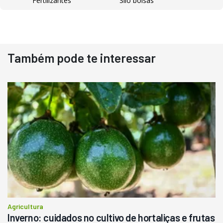
Fertilizantes
Silo bolsas
Destaque
Usado
Também pode te interessar
Pá Carregadeira Cat 966
Ano 1987
Londrina
R$
145.000
Consultar
Agricultura
Inverno: cuidados no cultivo de hortaliças e frutas