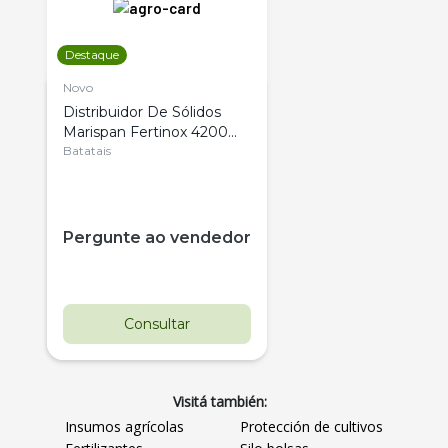
Destaque
Novo
Distribuidor De Sólidos
Marispan Fertinox 4200
Citrus
Batatais
Pergunte ao vendedor
Consultar
Visitá también:
Insumos agrícolas
Protección de cultivos