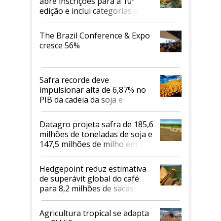
abre inscrições para a 10ª
edição e inclui categorias para
cafés Canephora
The Brazil Conference & Expo
cresce 56%
Safra recorde deve
impulsionar alta de 6,87% no
PIB da cadeia da soja e
biodiesel em 2026
Datagro projeta safra de 185,6
milhões de toneladas de soja e
147,5 milhões de milho em
2026/27
Hedgepoint reduz estimativa
de superávit global do café
para 8,2 milhões de sacas
Agricultura tropical se adapta