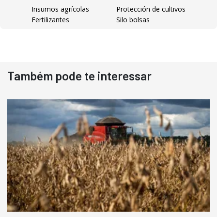
Insumos agrícolas
Protección de cultivos
Fertilizantes
Silo bolsas
Destaque
Usado
Também pode te interessar
Pá Carregadeira Cat 966
Ano 1987
Londrina
R$
145.000
Consultar