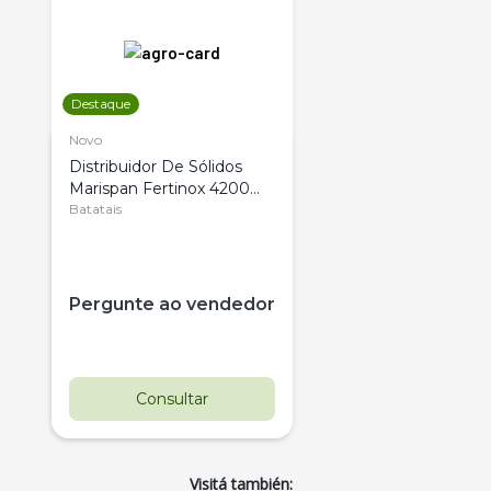
Destaque
Novo
Distribuidor De Sólidos
Marispan Fertinox 4200
Citrus
Batatais
Pergunte ao vendedor
Consultar
Visitá también: