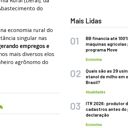
a Rural (Deral), da
 Abastecimento do
Mais Lidas
na economia rural do
rtância singular nas
BB financia até 100
máquinas agrícolas 
gerando empregos e
programa Move
nos mais diversos elos
Economia
enheiro agrônomo do
Quais são as 29 usi
etanol de milho em 
Brasil?
Atualidades
ITR 2026: produtor d
6%
cadastros antes do 
declaração
Economia