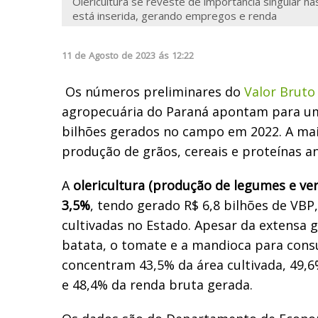
Olericultura se reveste de importância singular n
está inserida, gerando empregos e renda
11
de
Agosto
de
2023
ás
12:22
Os números preliminares do
Valor Bruto
agropecuária do Paraná apontam para u
bilhões gerados no campo em 2022. A ma
produção de grãos, cereais e proteínas a
A
olericultura (produção de legumes e ve
3,5%
, tendo gerado R$ 6,8 bilhões de VBP,
cultivadas no Estado. Apesar da extensa 
batata, o tomate e a mandioca para co
concentram 43,5% da área cultivada, 49,
e 48,4% da renda bruta gerada.