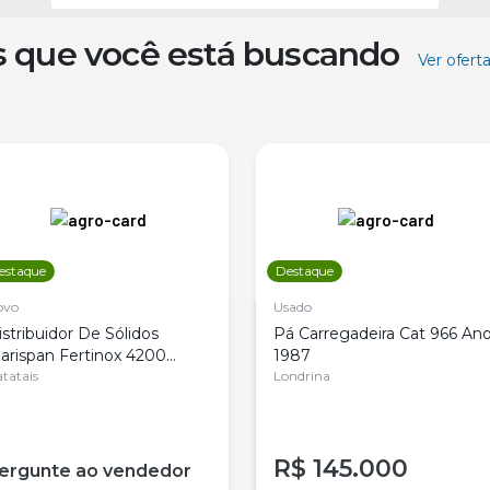
s que você está buscando
Ver ofert
estaque
Destaque
ovo
Usado
istribuidor De Sólidos
Pá Carregadeira Cat 966 An
arispan Fertinox 4200
1987
itrus
tatais
Londrina
R$
145.000
ergunte ao vendedor