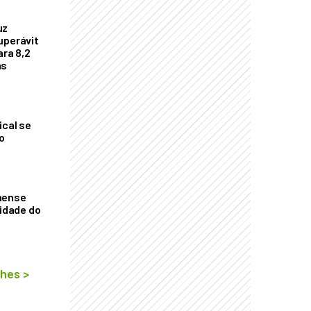
uz
uperávit
ara 8,2
as
ical se
o
aense
vidade do
lhes
>