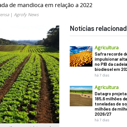
da de mandioca em relação a 2022
rensa
|
Agrofy News
Notícias relaciona
Agricultura
Safra recorde d
impulsionar alt
no PIB da cadeia
biodiesel em 20
há 7 dias
Agricultura
Datagro projeta
185,6 milhões d
toneladas de soj
milhões de mil
2026/27
há 7 dias