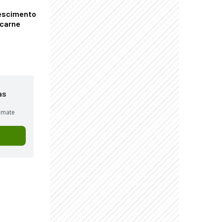
escimento
 carne
as
sumate