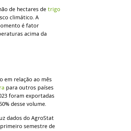
hão de hectares de
trigo
sco climático. A
momento é fator
peraturas acima da
ho em relação ao mês
ra
para outros países
2023 foram exportadas
 50% desse volume.
uz dados do AgroStat
 primeiro semestre de