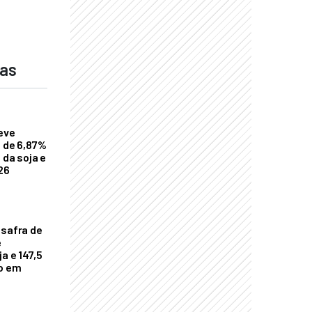
das
eve
a de 6,87%
 da soja e
26
 safra de
e
a e 147,5
ho em