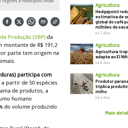
as regiões e municípios onde
Agricultura
Hedgepoint red
estimativa de s
global do café p
milhões de sac
há 7 dias
 da Produção (VBP)
da
m montante de R$ 191,2
Agricultura
Agricultura trop
ior parte tem origem na
adapta ao El Niñ
nimais.
há 8 dias
rduras) participa com
Agricultura
Produtor paran
 a partir de 50 espécies
triplica produti
gama de produtos, a
milho
nsumo humano
há 9 dias
6% do volume produzido
Mais deta