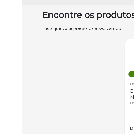
Encontre os produto
Tudo que você precisa para seu campo
D
N
D
M
C
Ba
P