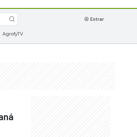
entrar
AgrofyTV
raná