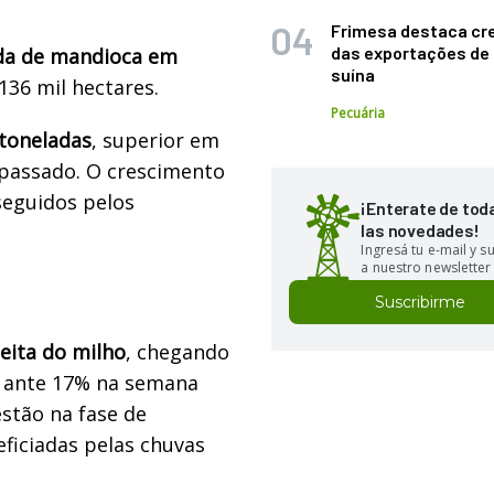
Frimesa destaca cr
das exportações de
da de mandioca em
suína
136 mil hectares.
Pecuária
 toneladas
, superior em
 passado. O crescimento
seguidos pelos
¡Enterate de tod
las novedades!
Ingresá tu e-mail y 
a nuestro newsletter
Suscribirme
eita do milho
, chegando
, ante 17% na semana
estão na fase de
ficiadas pelas chuvas