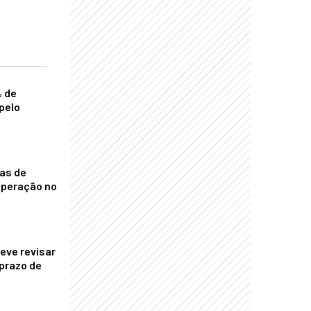
% de
pelo
nas de
operação no
eve revisar
prazo de