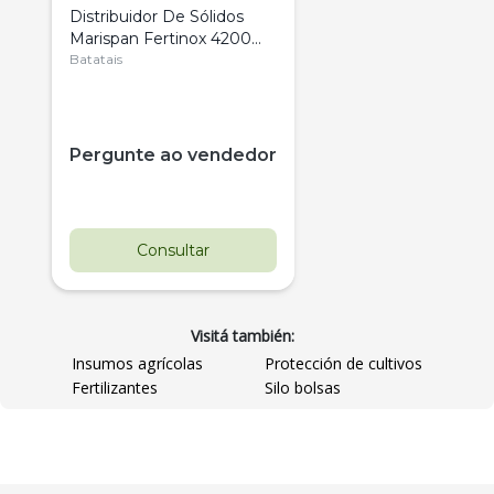
Distribuidor De Sólidos
Marispan Fertinox 4200
Citrus
Batatais
Pergunte ao vendedor
Consultar
Visitá también:
Insumos agrícolas
Protección de cultivos
Fertilizantes
Silo bolsas
Destaque
Usado