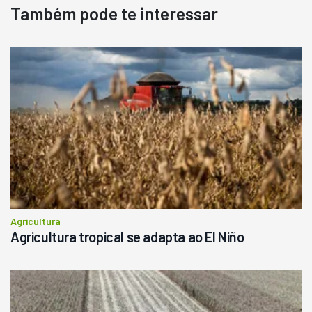
Também pode te interessar
Pá Carregadeira Cat 966
Ano 1987
Londrina
R$
145.000
Consultar
Agricultura
Agricultura tropical se adapta ao El Niño