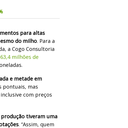
6%
amentos para altas
mesmo do milho
. Para a
da, a Cogo Consultoria
163,4 milhões de
toneladas.
rada e metade em
es pontuais, mas
inclusive com preços
e produção tiveram uma
otações
. “Assim, quem