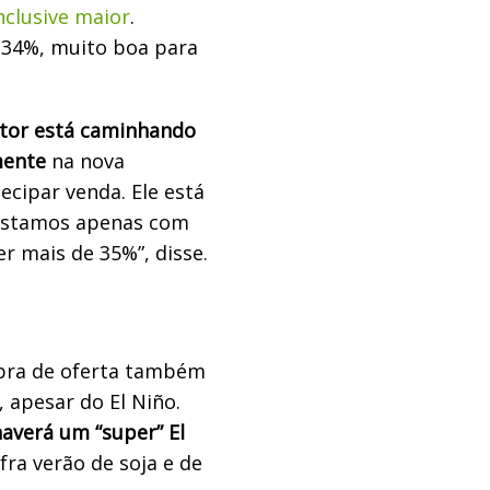
clusive maior
.
34%, muito boa para
tor está caminhando
mente
na nova
ecipar venda. Ele está
 Estamos apenas com
er mais de 35%”, disse.
ebra de oferta também
, apesar do El Niño.
averá um “super” El
fra verão de soja e de