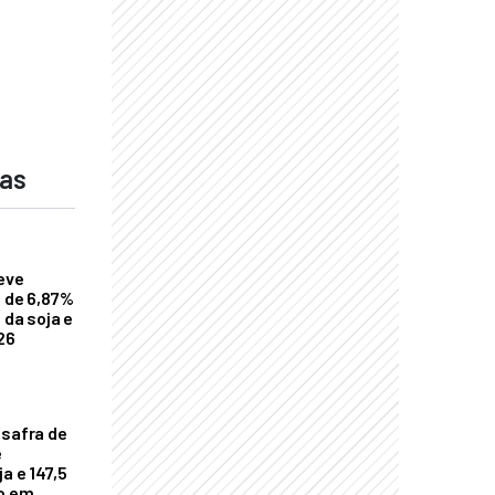
das
eve
a de 6,87%
 da soja e
26
 safra de
e
a e 147,5
ho em