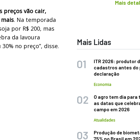
Mais deta
s preços vão cair,
 mais
. Na temporada
soja por R$ 200, mas
ebra da lavoura
Mais Lidas
30% no preço”, disse.
ITR 2026: produtor d
cadastros antes do 
declaração
Economia
O agro tem dia para 
as datas que celebr
campo em 2026
Atualidades
Produção de biomet
75% no Brasil em 20