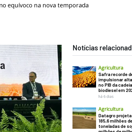
esmo equívoco na nova temporada
Notícias relaciona
Agricultura
Safra recorde d
impulsionar alt
no PIB da cadeia
biodiesel em 20
há 6 dias
Agricultura
Datagro projeta
185,6 milhões d
toneladas de soj
milhões de mil