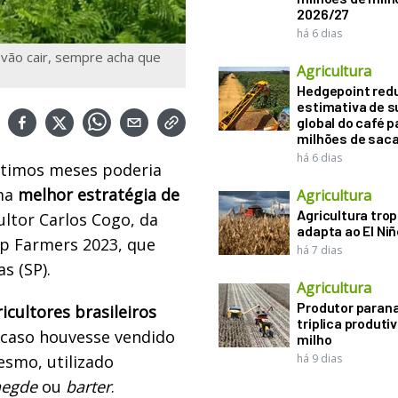
2026/27
há 6 dias
 vão cair, sempre acha que
Agricultura
Hedgepoint red
estimativa de s
global do café p
milhões de sac
há 6 dias
ltimos meses poderia
uma
melhor estratégia de
Agricultura
Agricultura trop
ultor Carlos Cogo, da
adapta ao El Niñ
op Farmers 2023, que
há 7 dias
s (SP).
Agricultura
Produtor paran
icultores brasileiros
triplica produti
caso houvesse vendido
milho
smo, utilizado
há 9 dias
hegde
ou
barter
.