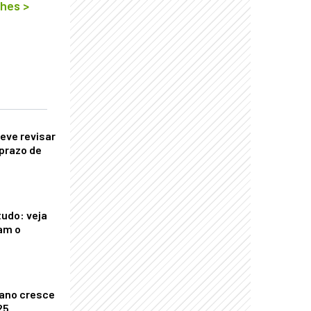
lhes
>
eve revisar
prazo de
tudo: veja
am o
ano cresce
25