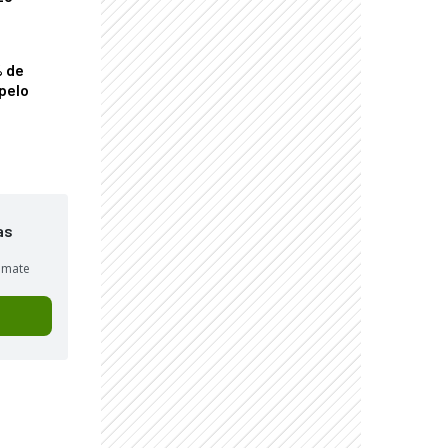
% de
pelo
as
sumate