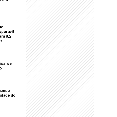
uz
uperávit
ara 8,2
as
ical se
o
aense
vidade do