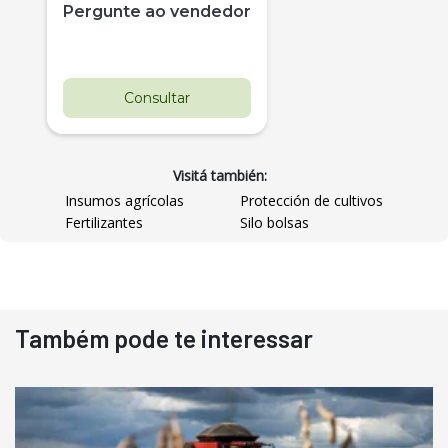
Pergunte ao vendedor
Consultar
Visitá también:
Insumos agrícolas
Protección de cultivos
Fertilizantes
Silo bolsas
Destaque
Usado
Também pode te interessar
Pá Carregadeira Cat 966
Ano 1987
Londrina