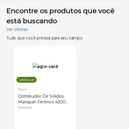
Encontre os produtos que você
está buscando
Ver ofertas
Tudo que você precisa para seu campo
Destaque
Novo
Distribuidor De Sólidos
Marispan Fertinox 4200
Citrus
Batatais