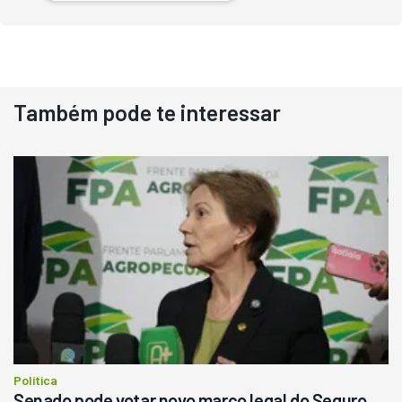
Também pode te interessar
Destaque
Usado
Pá Carregadeira Cat 966
Ano 1987
Londrina
R$
145.000
Consultar
Política
Senado pode votar novo marco legal do Seguro