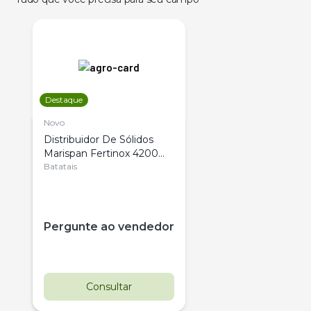
Destaque
Novo
Distribuidor De Sólidos
Marispan Fertinox 4200
Citrus
Batatais
Pergunte ao vendedor
Consultar