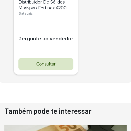
Distribuidor De Sólidos
Marispan Fertinox 4200
Citrus
Batatais
Pergunte ao vendedor
Consultar
Também pode te interessar
Destaque
Usado