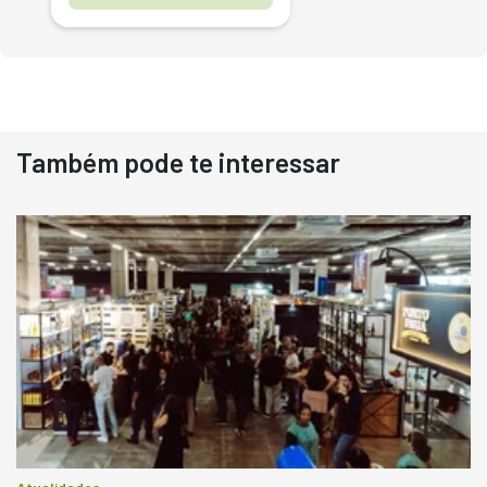
Também pode te interessar
Destaque
Usado
Pá Carregadeira Cat 966
Ano 1987
Londrina
R$
145.000
Consultar