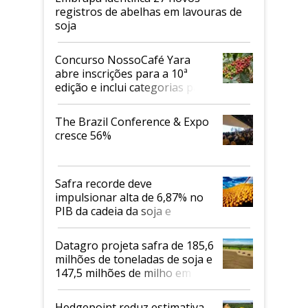
registros de abelhas em lavouras de
soja
Concurso NossoCafé Yara
abre inscrições para a 10ª
edição e inclui categorias para
cafés Canephora
The Brazil Conference & Expo
cresce 56%
Safra recorde deve
impulsionar alta de 6,87% no
PIB da cadeia da soja e
biodiesel em 2026
Datagro projeta safra de 185,6
milhões de toneladas de soja e
147,5 milhões de milho em
2026/27
Hedgepoint reduz estimativa