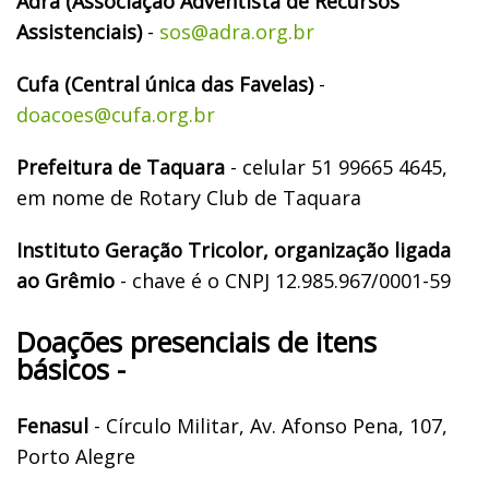
Adra (Associação Adventista de Recursos
Assistenciais)
-
sos@adra.org.br
Cufa (Central única das Favelas)
-
doacoes@cufa.org.br
Prefeitura de Taquara
-
celular 51 99665 4645,
em nome de Rotary Club de Taquara
Instituto Geração Tricolor, organização ligada
ao Grêmio
- chave é o CNPJ 12.985.967/0001-59
Doações presenciais de itens
básicos -
Fenasul
- Círculo Militar, Av. Afonso Pena, 107,
Porto Alegre