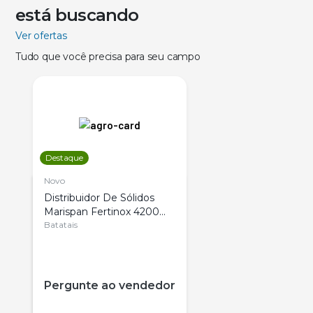
está buscando
Ver ofertas
Tudo que você precisa para seu campo
Destaque
Novo
Distribuidor De Sólidos
Marispan Fertinox 4200
Citrus
Batatais
Pergunte ao vendedor