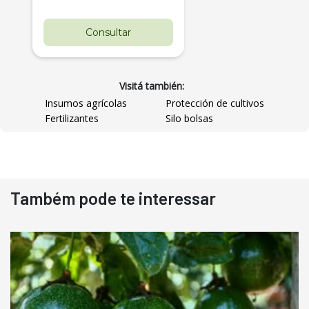
Consultar
Visitá también:
Insumos agrícolas
Protección de cultivos
Fertilizantes
Silo bolsas
Destaque
Usado
Também pode te interessar
Pá Carregadeira Cat 966
Ano 1987
Londrina
R$
145.000