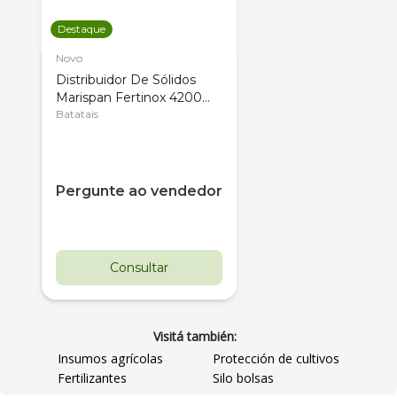
Destaque
Novo
Distribuidor De Sólidos
Marispan Fertinox 4200
Citrus
Batatais
Pergunte ao vendedor
Consultar
Visitá también:
Insumos agrícolas
Protección de cultivos
Fertilizantes
Silo bolsas