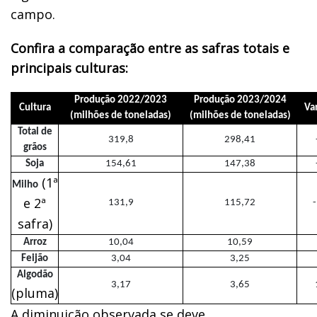
campo.
Confira a comparação entre as safras totais e
principais culturas:
Produção 2022/2023
Produção 2023/2024
Cultura
Va
(milhões de toneladas)
(milhões de toneladas)
Total de
319,8
298,41
grãos
Soja
154,61
147,38
(1ª
Milho
e 2ª
131,9
115,72
safra)
Arroz
10,04
10,59
Feijão
3,04
3,25
Algodão
3,17
3,65
(pluma)
A diminuição observada se deve,