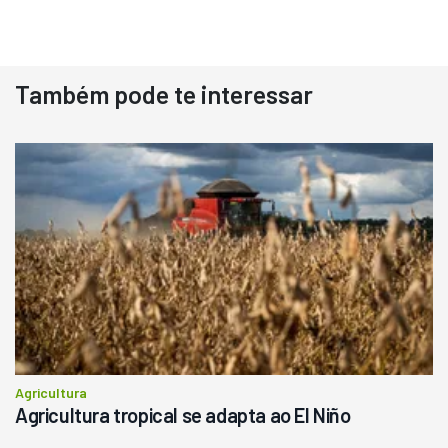
Destaque
Usado
Também pode te interessar
Pá Carregadeira Cat 966
Ano 1987
Londrina
R$
145.000
Consultar
Agricultura
Agricultura tropical se adapta ao El Niño