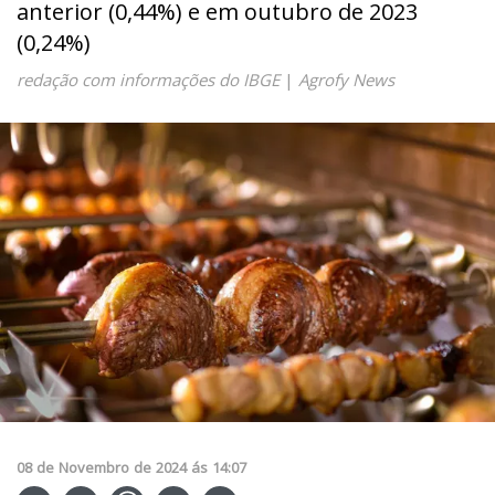
anterior (0,44%) e em outubro de 2023
(0,24%)
redação com informações do IBGE
|
Agrofy News
08
de
Novembro
de
2024
ás
14:07