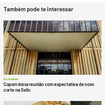
Também pode te interessar
Destaque
Usado
Pá Carregadeira Cat 966
Ano 1987
Londrina
R$
145.000
Consultar
Economia
Copom inicia reunião com expectativa de novo
corte na Selic