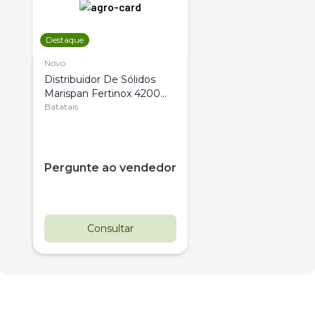
Destaque
Novo
Distribuidor De Sólidos
Marispan Fertinox 4200
Citrus
Batatais
Pergunte ao vendedor
Consultar