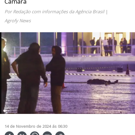
Câmara
Por Redação com informações da Agência Brasil
|
Agrofy News
14
de
Novembro
de
2024
ás
06:30