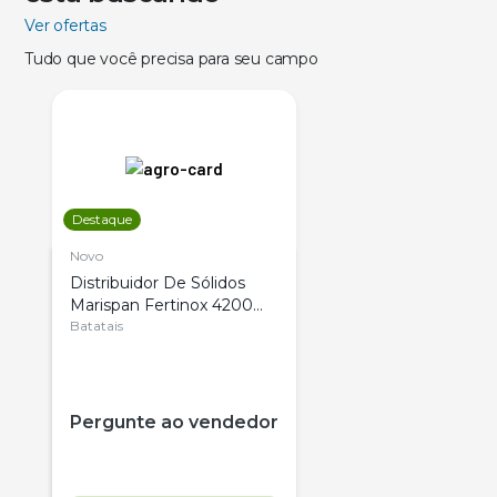
Ver ofertas
Tudo que você precisa para seu campo
Destaque
Novo
Distribuidor De Sólidos
Marispan Fertinox 4200
Citrus
Batatais
Pergunte ao vendedor