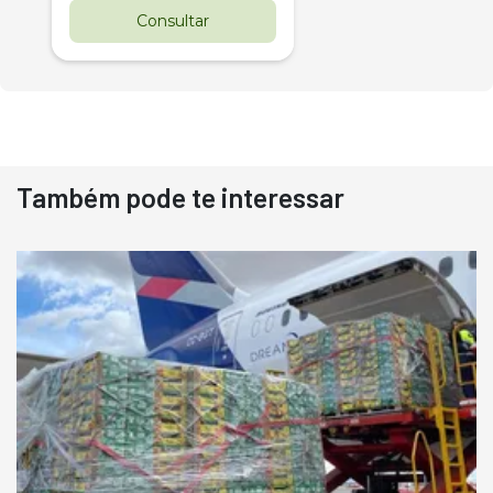
Consultar
Também pode te interessar
Destaque
Usado
Pá Carregadeira Cat 966
Ano 1987
Londrina
R$
145.000