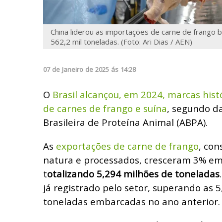
China liderou as importações de carne de frango 
562,2 mil toneladas. (Foto: Ari Dias / AEN)
07
de
Janeiro
de
2025
ás
14:28
O
Brasil alcançou, em 2024, marcas hist
de carnes de frango e suína
, segundo d
Brasileira de Proteína Animal (ABPA).
As
exportações de carne de frango
, con
natura e processados, cresceram 3% em
t
otalizando 5,294 milhões de toneladas
já registrado pelo setor, superando as 
toneladas embarcadas no ano anterior.