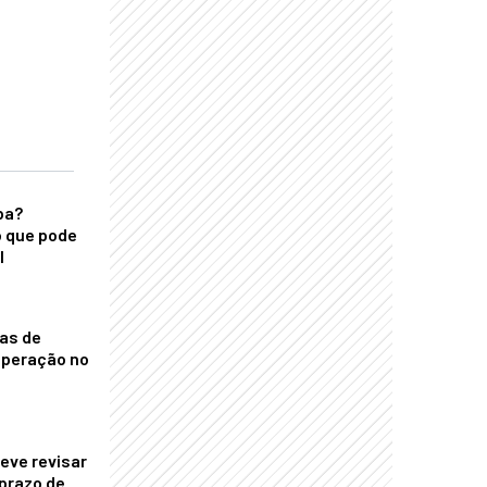
ba?
 que pode
l
nas de
operação no
eve revisar
prazo de