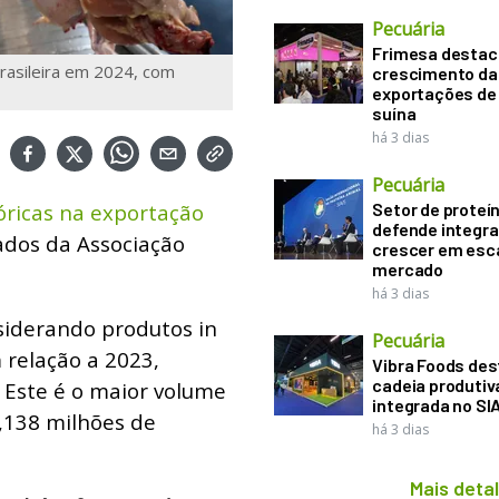
Pecuária
Frimesa destac
brasileira em 2024, com
crescimento da
exportações de
suína
há 3 dias
Pecuária
óricas na exportação
Setor de proteí
defende integr
ados da Associação
crescer em esca
mercado
há 3 dias
siderando produtos in
Pecuária
 relação a 2023,
Vibra Foods de
cadeia produtiv
. Este é o maior volume
integrada no SI
5,138 milhões de
há 3 dias
Mais deta