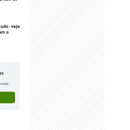
tudo: veja
am o
as
sumate