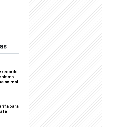
das
e recorde
gonismo
na animal
arifa para
 até