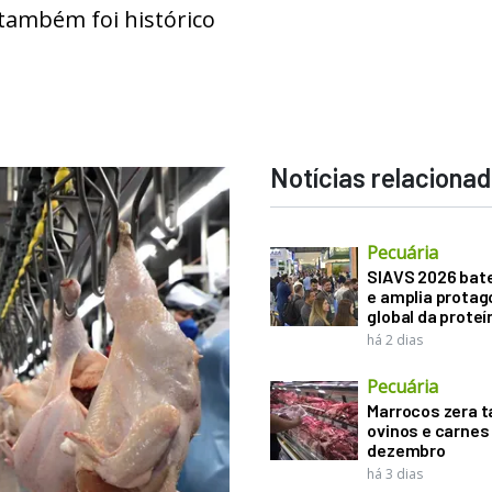
também foi histórico
Notícias relaciona
Pecuária
SIAVS 2026 bat
e amplia prota
global da proteí
há 2 dias
Pecuária
Marrocos zera t
ovinos e carnes
dezembro
há 3 dias