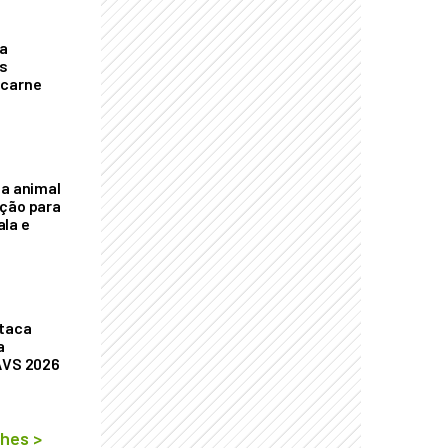
a
s
 carne
na animal
ação para
la e
staca
a
AVS 2026
lhes
>