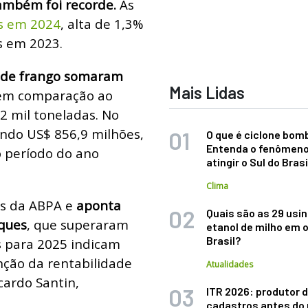
mbém foi recorde.
As
s em 2024
, alta de 1,3%
s em 2023.
e de frango somaram
Mais Lidas
 em comparação ao
2 mil toneladas. No
ando US$ 856,9 milhões,
O que é ciclone bom
Entenda o fenômeno
 período do ano
atingir o Sul do Brasi
Clima
as da ABPA e
aponta
Quais são as 29 usi
ques
, que superaram
etanol de milho em 
Brasil?
s para 2025 indicam
nção da rentabilidade
Atualidades
cardo Santin,
ITR 2026: produtor d
cadastros antes do 