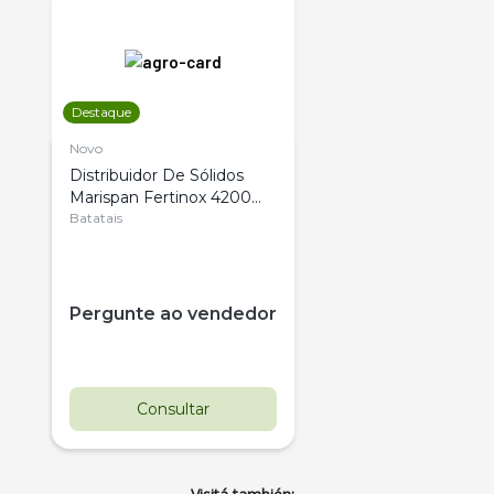
Destaque
Novo
Distribuidor De Sólidos
Marispan Fertinox 4200
Citrus
Batatais
Pergunte ao vendedor
Consultar