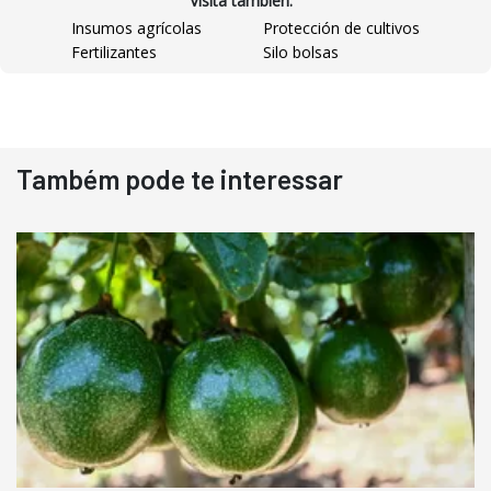
Visitá también:
Insumos agrícolas
Protección de cultivos
Fertilizantes
Silo bolsas
Destaque
Usado
Também pode te interessar
Pá Carregadeira Cat 966
Ano 1987
Londrina
R$
145.000
Consultar