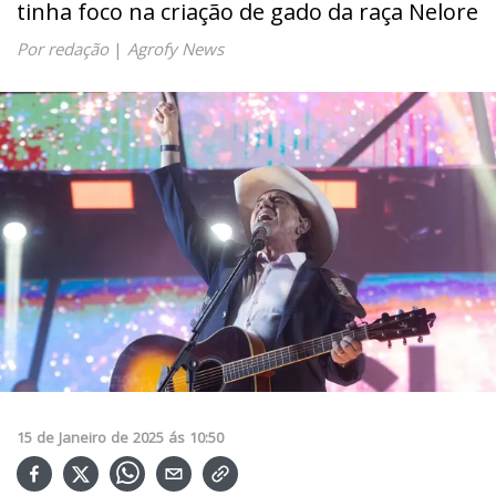
tinha foco na criação de gado da raça Nelore
Por redação
|
Agrofy News
15
de
Janeiro
de
2025
ás
10:50