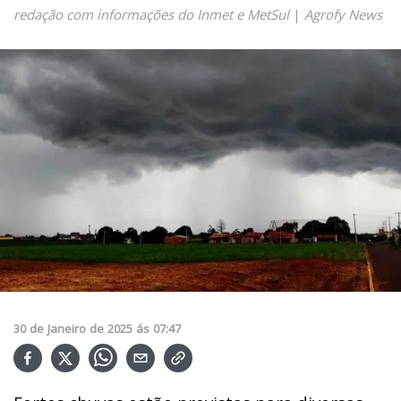
redação com informações do Inmet e MetSul
|
Agrofy News
30
de
Janeiro
de
2025
ás
07:47