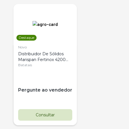
Destaque
Novo
Distribuidor De Sólidos
Marispan Fertinox 4200
Citrus
Batatais
Pergunte ao vendedor
Consultar