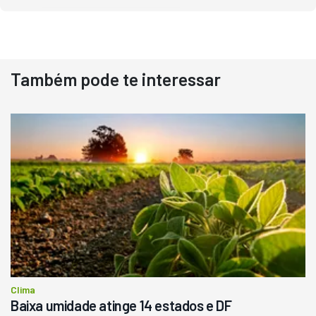
Também pode te interessar
Destaque
Usado
Pá Carregadeira Cat 966
Ano 1987
Londrina
R$
145.000
Consultar
Clima
Baixa umidade atinge 14 estados e DF