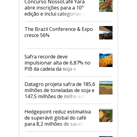
Concurso NossoCafé Yara
abre inscrições para a 10ª
edição e inclui categorias para
cafés Canephora
The Brazil Conference & Expo
cresce 56%
Safra recorde deve
impulsionar alta de 6,87% no
PIB da cadeia da soja e
biodiesel em 2026
Datagro projeta safra de 185,6
milhões de toneladas de soja e
147,5 milhões de milho em
2026/27
Hedgepoint reduz estimativa
de superávit global do café
para 8,2 milhões de sacas