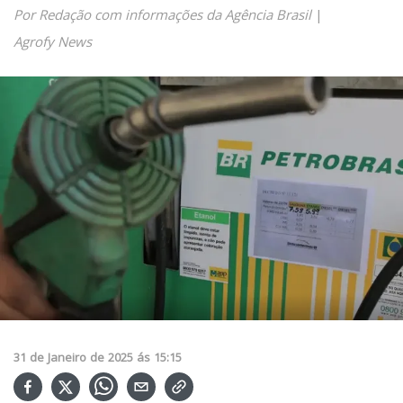
Por Redação com informações da Agência Brasil
|
Agrofy News
31
de
Janeiro
de
2025
ás
15:15