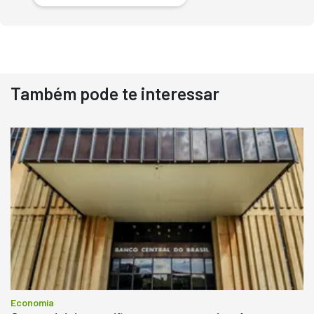
Também pode te interessar
Destaque
Usado
Pá Carregadeira Cat 966
Ano 1987
Londrina
R$
145.000
Consultar
Economia