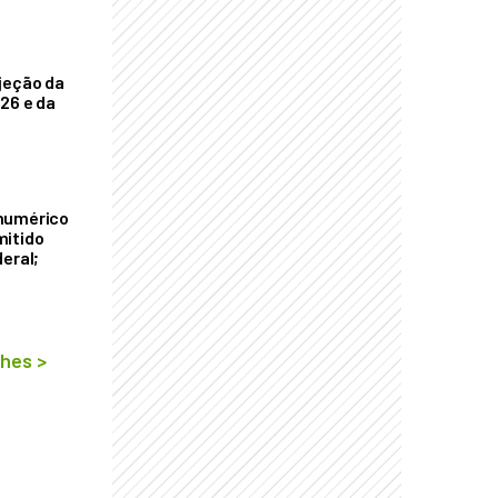
jeção da
026 e da
numérico
mitido
eral;
lhes
>