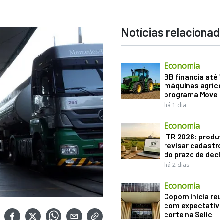
Notícias relaciona
Economia
BB financia até
máquinas agríco
programa Move
há 1 dia
Economia
ITR 2026: produ
revisar cadastr
do prazo de dec
há 2 dias
Economia
Copom inicia re
com expectativ
corte na Selic