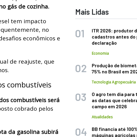
no gás de cozinha.
Mais Lidas
iesel tem impacto
sequentemente, no
ITR 2026: produtor d
cadastros antes do 
 desafios econômicos e
declaração
Economia
ual de reajuste, que
Produção de biomet
nos.
75% no Brasil em 20
os combustíveis
Tecnologia Agropecuária
O agro tem dia para 
dos combustíveis será
as datas que celebr
campo em 2026
posto cobrado pelos
Atualidades
BB financia até 100
ota da gasolina subirá
máquinas agrícolas 