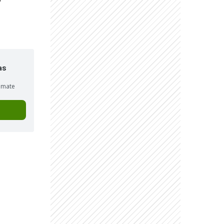
as
sumate