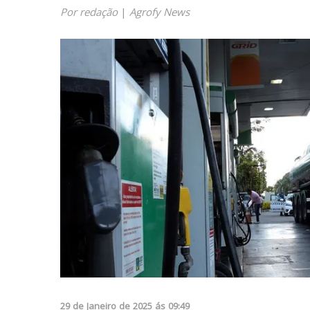
Por redação
|
Agrofy News
29
de
Janeiro
de
2025
ás
09:49