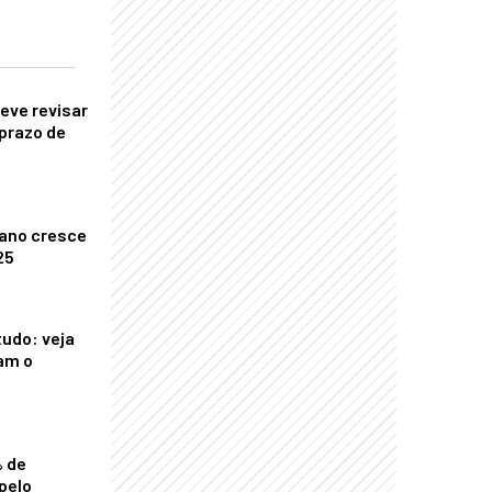
eve revisar
prazo de
ano cresce
25
tudo: veja
am o
% de
pelo