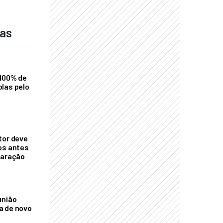
das
 100% de
las pelo
tor deve
os antes
laração
união
a de novo