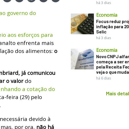
há 3 dias
 ao governo do
Economia
Focus reduz pro
inflação para 2
Selic
io aos esforços para
há 3 dias
lanalto enfrenta mais
Economia
flação dos alimentos:
o
Novo CNPJ alfa
começa a ser e
pela Receita Fed
briard, já comunicou
veja o que muda
há 6 dias
ar o valor
do
hando a cotação do
Mais deta
a-feira (29) pelo
.
 necessária devido à
mas, por ora,
não há