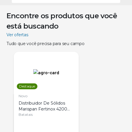
Encontre os produtos que você
está buscando
Ver ofertas
Tudo que você precisa para seu campo
Destaque
Novo
Distribuidor De Sólidos
Marispan Fertinox 4200
Citrus
Batatais