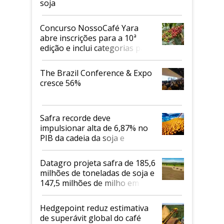
soja
Concurso NossoCafé Yara
abre inscrições para a 10ª
edição e inclui categorias para
cafés Canephora
The Brazil Conference & Expo
cresce 56%
Safra recorde deve
impulsionar alta de 6,87% no
PIB da cadeia da soja e
biodiesel em 2026
Datagro projeta safra de 185,6
milhões de toneladas de soja e
147,5 milhões de milho em
2026/27
Hedgepoint reduz estimativa
de superávit global do café