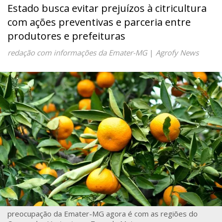
Estado busca evitar prejuízos à citricultura
com ações preventivas e parceria entre
produtores e prefeituras
redação com informações da Emater-MG
|
Agrofy News
preocupação da Emater-MG agora é com as regiões do