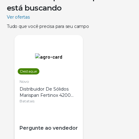
está buscando
Ver ofertas
Tudo que você precisa para seu campo
Destaque
Novo
Distribuidor De Sólidos
Marispan Fertinox 4200
Citrus
Batatais
Pergunte ao vendedor