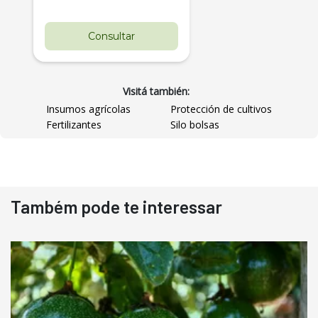
Consultar
Visitá también:
Insumos agrícolas
Protección de cultivos
Fertilizantes
Silo bolsas
Destaque
Usado
Também pode te interessar
Pá Carregadeira Cat 966
Ano 1987
Londrina
R$
145.000