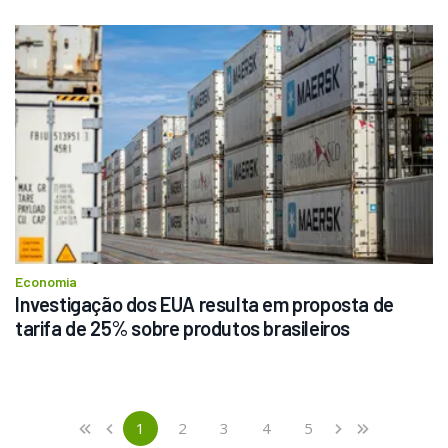
Economia
Investigação dos EUA resulta em proposta de 
tarifa de 25% sobre produtos brasileiros
Previous
First
1
2
3
4
5
«
‹
›
»
(current)
Next
Last