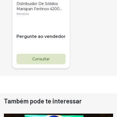
Distribuidor De Sólidos
Marispan Fertinox 4200
Citrus
Batatais
Pergunte ao vendedor
Consultar
Também pode te interessar
Destaque
Usado