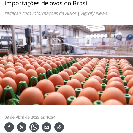
importações de ovos do Brasil
redação com informações da ABPA
|
Agrofy News
08
de
Abril
de
2025
ás
16:34