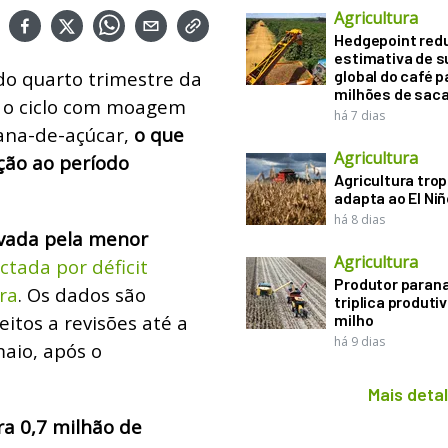
Agricultura
Hedgepoint red
estimativa de s
o quarto trimestre da
global do café p
milhões de sac
u o ciclo com moagem
há 7 dias
cana-de-açúcar,
o que
Agricultura
ção ao período
Agricultura trop
adapta ao El Niñ
há 8 dias
ivada pela menor
Agricultura
ctada por déficit
Produtor paran
ra
. Os dados são
triplica produti
eitos a revisões até a
milho
há 9 dias
maio, após o
Mais deta
a 0,7 milhão de