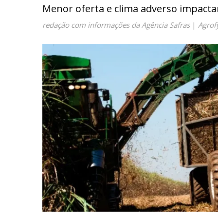
Menor oferta e clima adverso impacta
redação com informações da Agência Safras
|
Agrof