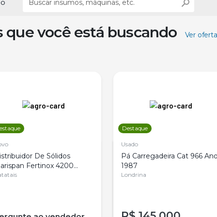
ão
s que você está buscando
Ver ofert
estaque
Destaque
ovo
Usado
istribuidor De Sólidos
Pá Carregadeira Cat 966 An
arispan Fertinox 4200
1987
itrus
tatais
Londrina
R$
145.000
ergunte ao vendedor