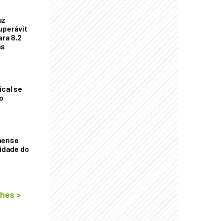
uz
uperávit
ara 8,2
as
ical se
o
aense
vidade do
lhes
>