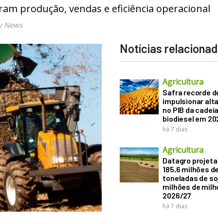
ram produção, vendas e eficiência operacional
y News
Notícias relaciona
Agricultura
Safra recorde d
impulsionar alt
no PIB da cadeia
biodiesel em 20
há 7 dias
Agricultura
Datagro projeta
185,6 milhões d
toneladas de soj
milhões de mil
2026/27
há 7 dias