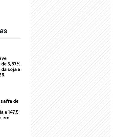
das
eve
a de 6,87%
 da soja e
26
 safra de
e
a e 147,5
ho em