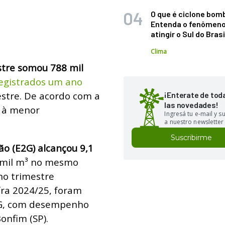
O que é ciclone bom
Entenda o fenômeno
atingir o Sul do Brasi
Clima
stre somou 788 mil
registrados um ano
estre. De acordo com a
¡Enterate de tod
las novedades!
a à menor
Ingresá tu e-mail y 
a nuestro newsletter
Suscribirme
o (E2G) alcançou 9,1
8 mil m³ no mesmo
no trimestre
fra 2024/25, foram
E2G, com desempenho
onfim (SP).