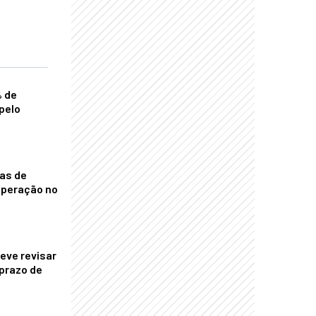
% de
pelo
nas de
operação no
eve revisar
prazo de