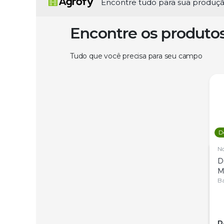
Encontre tudo para sua produç
Encontre os produto
Tudo que você precisa para seu campo
D
N
D
M
C
Ba
P