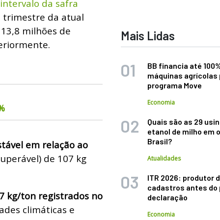
intervalo da safra
 trimestre da atual
: 13,8 milhões de
Mais Lidas
eriormente.
BB financia até 100
máquinas agrícolas 
programa Move
Economia
6%
Quais são as 29 usi
etanol de milho em 
Brasil?
tável em relação ao
cuperável) de 107 kg
Atualidades
ITR 2026: produtor d
cadastros antes do 
37 kg/ton registrados no
declaração
dades climáticas e
Economia