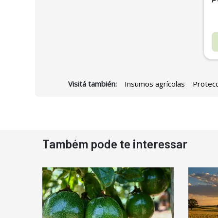
Visitá también:
Insumos agrícolas
Protecc
D
Também pode te interessar
N
D
M
C
Ba
P