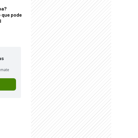
ba?
 que pode
l
as
sumate