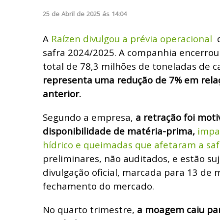
25
de
Abril
de
2025
ás
14:04
A
Raízen divulgou a prévia operacional
d
safra 2024/2025. A companhia encerro
total de 78,3 milhões de toneladas de 
representa uma redução de 7% em rela
anterior.
Segundo a empresa,
a retração foi mot
disponibilidade de matéria-prima,
impa
hídrico e queimadas que afetaram a saf
preliminares, não auditados, e estão suj
divulgação oficial, marcada para 13 de 
fechamento do mercado.
No quarto trimestre,
a moagem caiu par