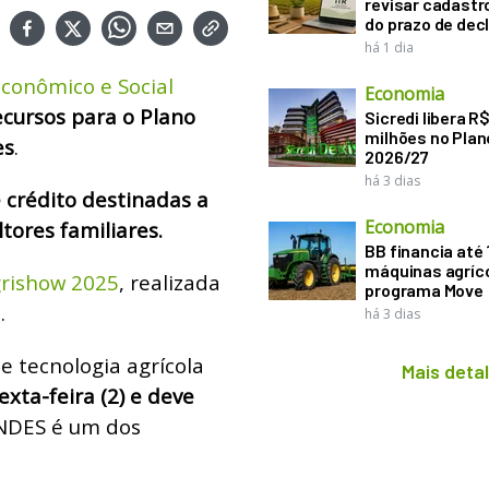
revisar cadastr
do prazo de dec
há 1 dia
conômico e Social
Economia
cursos para o Plano
Sicredi libera R
milhões no Plan
es
.
2026/27
há 3 dias
 crédito destinadas a
Economia
tores familiares.
BB financia até
máquinas agríco
grishow 2025
, realizada
programa Move
.
há 3 dias
e tecnologia agrícola
Mais deta
xta-feira (2) e deve
BNDES é um dos