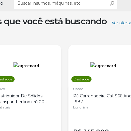
ão
s que você está buscando
Ver ofert
estaque
Destaque
ovo
Usado
istribuidor De Sólidos
Pá Carregadeira Cat 966 An
arispan Fertinox 4200
1987
itrus
tatais
Londrina