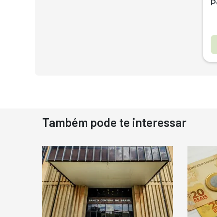
P
Também pode te interessar
D
N
D
M
C
Ba