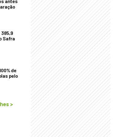
os antes
laração
$ 385,9
o Safra
 100% de
las pelo
lhes
>