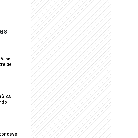
das
2% no
tre de
S$ 2,5
undo
tor deve