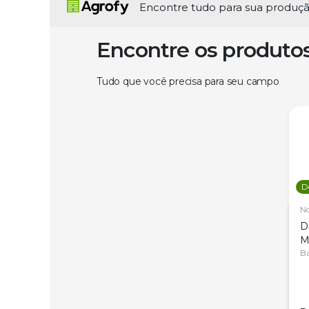
Encontre tudo para sua produç
Encontre os produto
Tudo que você precisa para seu campo
D
N
D
M
C
Ba