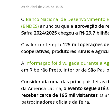
29
de
Abril
de
2025
ás
15:05
O
Banco Nacional de Desenvolvimento E
(BNDES)
anunciou que a
aprovação de re
Safra 2024/2025 chegou a R$ 29,7 bilhõ
O valor contempla
125 mil operações de
cooperativas, produtores rurais e agricul
A
informação foi divulgada durante a A
em Ribeirão Preto, interior de São Paulo
Considerada uma das principais feiras d
da América Latina,
o evento segue até se
receber cerca de 195 mil visitantes
. O 
patrocinadores oficiais da feira.