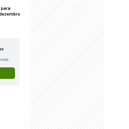
 para
é dezembro
as
sumate