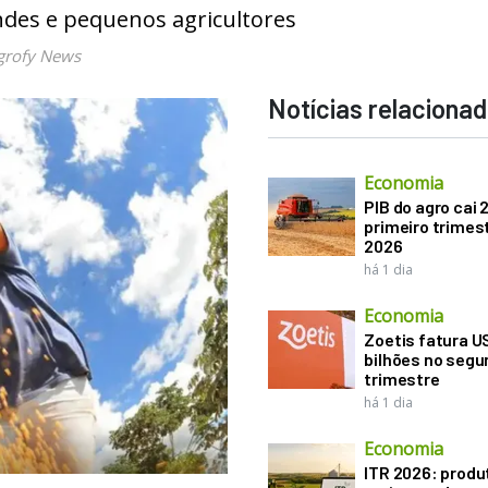
ndes e pequenos agricultores
grofy News
Notícias relaciona
Economia
PIB do agro cai 
primeiro trimes
2026
há 1 dia
Economia
Zoetis fatura U
bilhões no seg
trimestre
há 1 dia
Economia
ITR 2026: produ