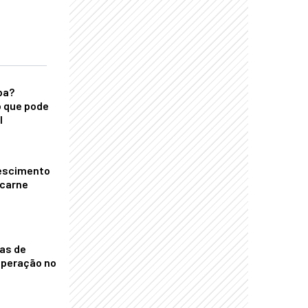
ba?
 que pode
l
escimento
 carne
nas de
operação no