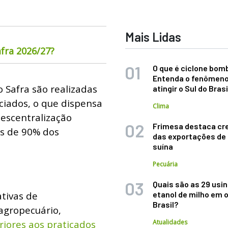
Mais Lidas
fra 2026/27?
O que é ciclone bom
Entenda o fenômeno
 Safra são realizadas
atingir o Sul do Brasi
ciados, o que dispensa
Clima
descentralização
Frimesa destaca cr
s de 90% dos
das exportações de
suína
Pecuária
Quais são as 29 usi
ativas de
etanol de milho em 
Brasil?
agropecuário,
iores aos praticados
Atualidades