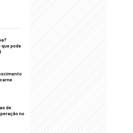
ba?
 que pode
l
escimento
 carne
nas de
operação no