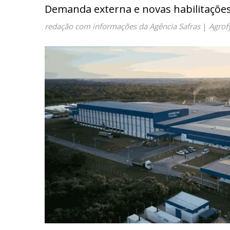
Demanda externa e novas habilitaçõ
redação com informações da Agência Safras
|
Agrof