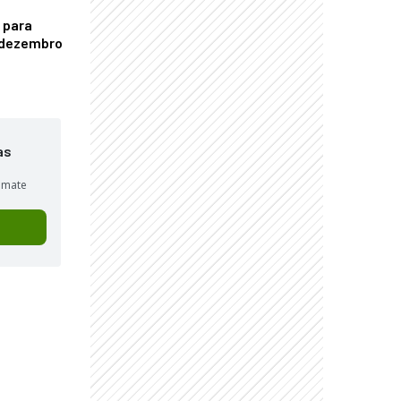
 para
é dezembro
as
sumate