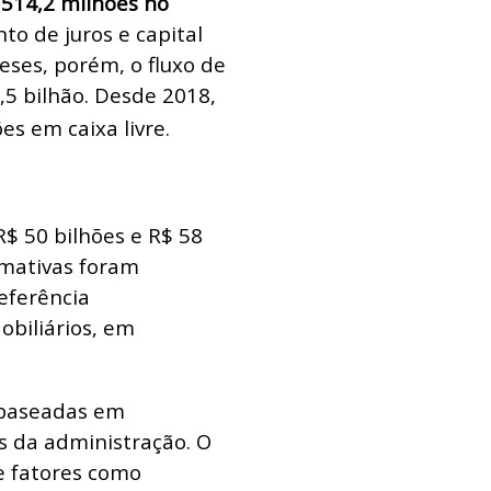
$ 514,2 milhões no
to de juros e capital
eses, porém, o fluxo de
,5 bilhão. Desde 2018,
es em caixa livre.
R$ 50 bilhões e R$ 58
timativas foram
eferência
biliários, em
 baseadas em
s da administração. O
 fatores como