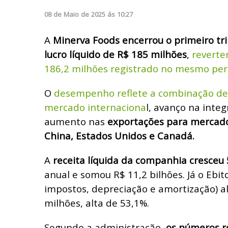
08
de
Maio
de
2025
ás
10:27
A
Minerva Foods encerrou o primeiro t
lucro líquido de R$ 185 milhões
,
reverte
186,2 milhões registrado no mesmo per
O
desempenho reflete a combinação d
mercado internaciona
l, avanço na inte
aumento nas
exportações para mercado
China, Estados Unidos e Canadá.
A
receita líquida da companhia cresceu
anual e somou R$ 11,2 bilhões. Já o Ebitd
impostos, depreciação e amortização) a
milhões, alta de 53,1%.
Segundo a administração,
os números r