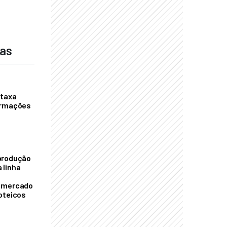
das
 taxa
ormações
S
produção
 linha
o mercado
oteicos