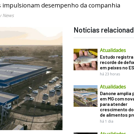
es impulsionam desempenho da companhia
y News
Notícias relaciona
Atualidades
Estudo registra
recorde de def
em peixes no E
há 23 horas
Atualidades
Danone amplia 
em MG com nova
para atender
crescimento d
de alimentos pr
há 1 dia