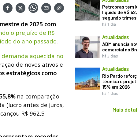
Atualidades
Petrobras tem l
líquido de R$ 52,
segundo trimes
rimestre de 2025 com
há 1 dia
ndo o prejuízo de R$
Atualidades
íodo do ano passado
.
ADM anuncia nov
comercial no Br
e demanda aquecida no
há 3 dias
gração de novos ativos e
Atualidades
s estratégicos como
Rio Pardo refor
técnica e proje
15% em 2026
há 4 dias
 55,8%
na comparação
a (lucro antes de juros,
Mais deta
lcançou R$ 962,5
epresentam recordes