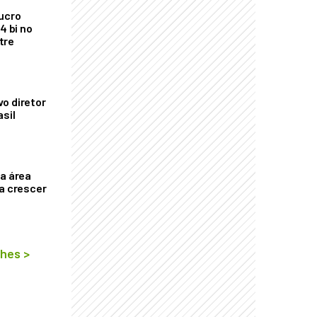
ucro
4 bi no
tre
o diretor
asil
ça área
ta crescer
lhes
>