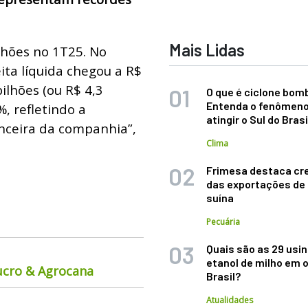
Mais Lidas
lhões no 1T25. No
ita líquida chegou a R$
bilhões (ou R$ 4,3
O que é ciclone bom
Entenda o fenômeno
, refletindo a
atingir o Sul do Brasi
anceira da companhia”,
Clima
Frimesa destaca cr
das exportações de
suína
Pecuária
Quais são as 29 usi
etanol de milho em 
ucro & Agrocana
Brasil?
Atualidades