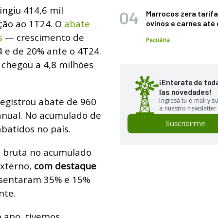
ingiu 414,6 mil
Marrocos zera tarifa
ção ao 1T24. O
abate
ovinos e carnes at
s
— crescimento de
Pecuária
 e de 20% ante o 4T24.
 chegou a 4,8 milhões
¡Enterate de tod
las novedades!
registrou abate de 960
Ingresá tu e-mail y 
a nuestro newsletter
 anual. No acumulado de
Suscribirme
batidos no país.
a bruta no acumulado
xterno,
com destaque
esentaram 35% e 15%
nte.
 ano, tivemos