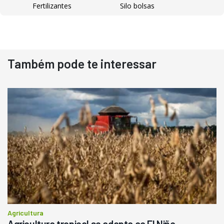
Fertilizantes
Silo bolsas
Destaque
Usado
Também pode te interessar
Pá Carregadeira Cat 966
Ano 1987
Londrina
R$
145.000
Consultar
Agricultura