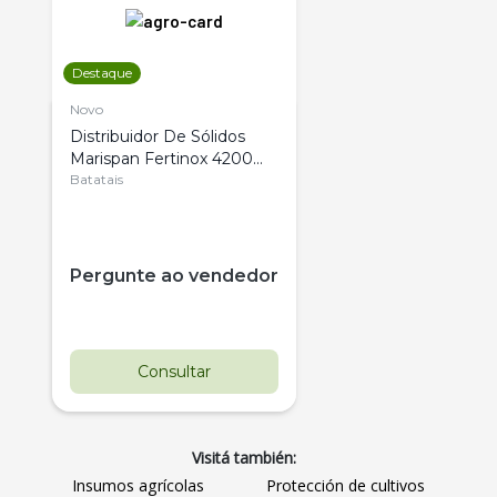
Destaque
Novo
Distribuidor De Sólidos
Marispan Fertinox 4200
Citrus
Batatais
Pergunte ao vendedor
Consultar
Visitá también:
Insumos agrícolas
Protección de cultivos