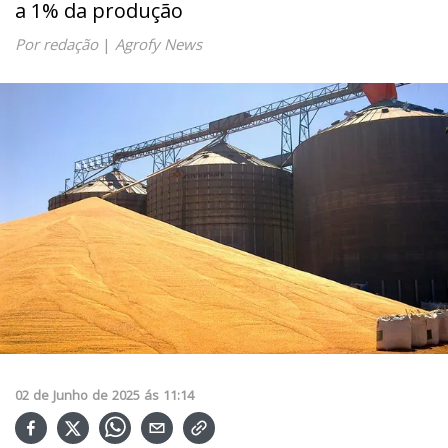
a 1% da produção
Por redação
|
Agrofy News
02
de
Junho
de
2025
ás
11:14