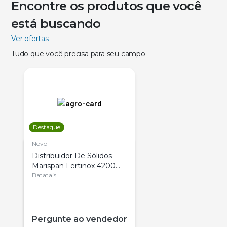
Encontre os produtos que você
está buscando
Ver ofertas
Tudo que você precisa para seu campo
Destaque
Novo
Distribuidor De Sólidos
Marispan Fertinox 4200
Citrus
Batatais
Pergunte ao vendedor