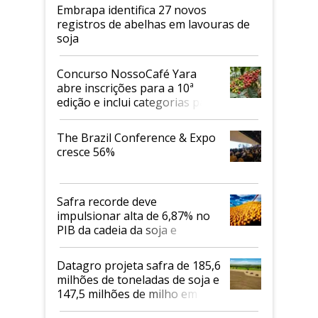
Embrapa identifica 27 novos
registros de abelhas em lavouras de
soja
Concurso NossoCafé Yara
abre inscrições para a 10ª
edição e inclui categorias para
cafés Canephora
The Brazil Conference & Expo
cresce 56%
Safra recorde deve
impulsionar alta de 6,87% no
PIB da cadeia da soja e
biodiesel em 2026
Datagro projeta safra de 185,6
milhões de toneladas de soja e
147,5 milhões de milho em
2026/27