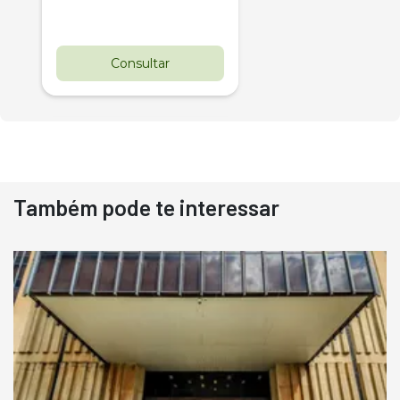
Consultar
Também pode te interessar
Destaque
Usado
Pá Carregadeira Cat 966
Ano 1987
Londrina
R$
145.000