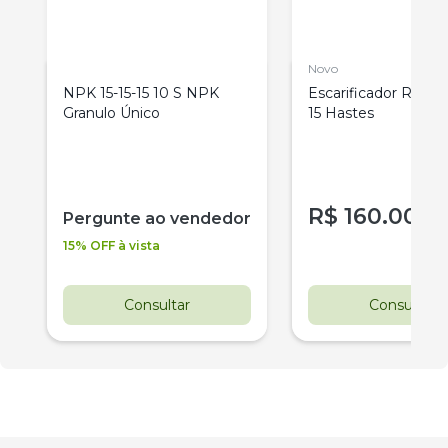
Novo
NPK 15-15-15 10 S NPK
Escarificador Rippe
0
Granulo Único
15 Hastes
R$
160.000
r
Pergunte ao vendedor
15% OFF à vista
Consultar
Consultar