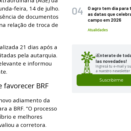
xtraordinária (AGE) da
da-feira, 14 de julho.
O agro tem dia para 
as datas que celebr
usência de documentos
campo em 2026
 na relação de troca de
Atualidades
alizada 21 dias após a
itadas pela autarquia.
¡Enterate de tod
las novedades!
elevante e informou
Ingresá tu e-mail y 
te.
a nuestro newsletter
Suscribirme
e favorecer BRF
o novo adiamento da
ra a BRF. “O processo
íbrio e melhores
valiou a corretora.