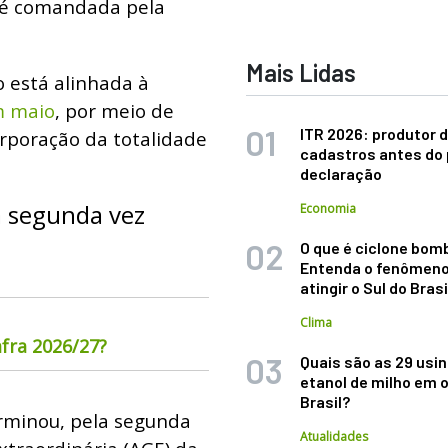
á é comandada pela
Mais Lidas
 está alinhada à
m maio
, por meio de
ITR 2026: produtor d
orporação da totalidade
cadastros antes do 
declaração
a segunda vez
Economia
O que é ciclone bom
Entenda o fenômeno
atingir o Sul do Brasi
Clima
fra 2026/27?
Quais são as 29 usi
etanol de milho em 
Brasil?
erminou, pela segunda
Atualidades