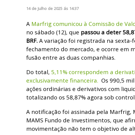
14
de
Julho
de
2025
ás
14:37
A
Marfrig comunicou à Comissão de Valo
no sábado (12), que
passou a deter 58,8
BRF.
A variação foi registrada na sexta-fe
fechamento do mercado, e ocorre em m
fusão entre as duas companhias.
Do total,
5,11% correspondem a derivati
exclusivamente financeira.
Os 990,5 mil
ações ordinárias e derivativos com liquid
totalizando os 58,87% agora sob control
A notificação foi assinada pela Marfrig,
MAMS Fundo de Investimentos, que afi
movimentação não tem o objetivo de alt