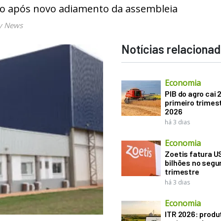
do após novo adiamento da assembleia
y News
Notícias relaciona
Economia
PIB do agro cai 
primeiro trimes
2026
há 3 dias
Economia
Zoetis fatura U
bilhões no seg
trimestre
há 3 dias
Economia
ITR 2026: produ