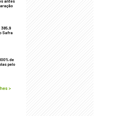
os antes
laração
$ 385,9
o Safra
 100% de
las pelo
lhes
>