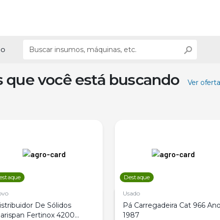
ão
s que você está buscando
Ver ofert
estaque
Destaque
ovo
Usado
istribuidor De Sólidos
Pá Carregadeira Cat 966 An
arispan Fertinox 4200
1987