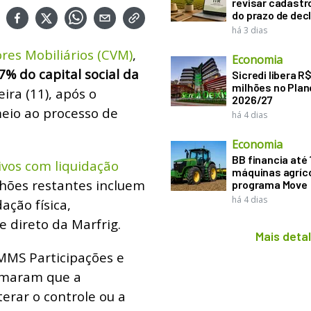
revisar cadastr
do prazo de dec
há 3 dias
res Mobiliários (CVM)
,
Economia
7% do capital social da
Sicredi libera R
milhões no Plan
ira (11), após o
2026/27
eio ao processo de
há 4 dias
Economia
BB financia até
vos com liquidação
máquinas agríco
hões restantes incluem
programa Move
há 4 dias
ação física,
e direto da Marfrig.
Mais deta
 MMS Participações e
rmaram que a
erar o controle ou a