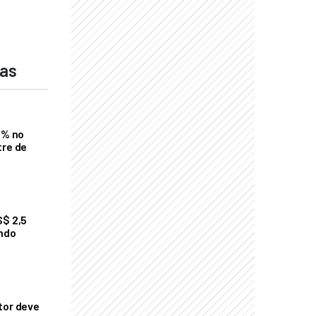
das
2% no
tre de
S$ 2,5
undo
tor deve