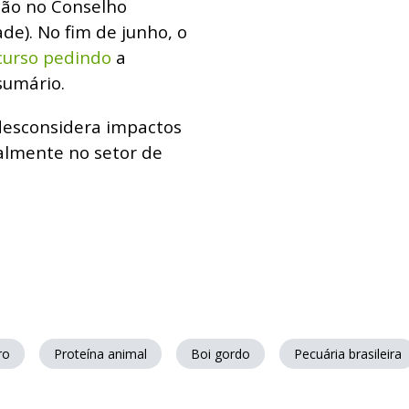
ção no Conselho
de). No fim de junho, o
curso pedindo
a
sumário.
esconsidera impactos
ialmente no setor de
ro
Proteína animal
Boi gordo
Pecuária brasileira