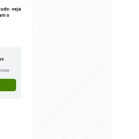
tudo: veja
am o
as
sumate