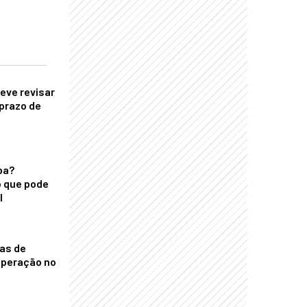
eve revisar
prazo de
ba?
 que pode
l
nas de
operação no