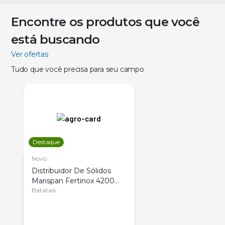
Encontre os produtos que você
está buscando
Ver ofertas
Tudo que você precisa para seu campo
Destaque
Novo
Distribuidor De Sólidos
Marispan Fertinox 4200
Citrus
Batatais