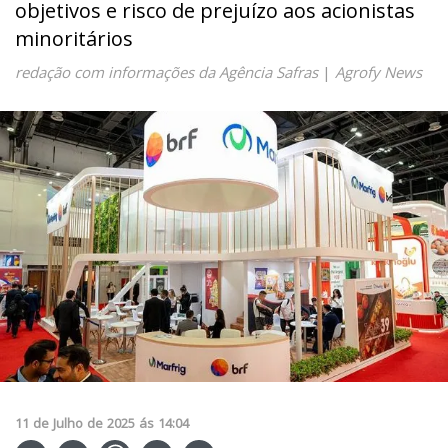
objetivos e risco de prejuízo aos acionistas
minoritários
redação com informações da Agência Safras
|
Agrofy News
11
de
Julho
de
2025
ás
14:04