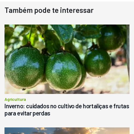
Usado
Também pode te interessar
Pá Carregadeira Cat 966
Ano 1987
Londrina
R$
145.000
Consultar
Agricultura
Inverno: cuidados no cultivo de hortaliças e frutas
para evitar perdas