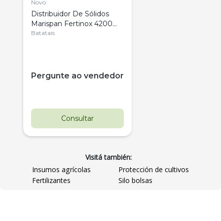
Novo
Distribuidor De Sólidos
Marispan Fertinox 4200
Citrus
Batatais
Pergunte ao vendedor
Consultar
Visitá también:
Insumos agrícolas
Protección de cultivos
Fertilizantes
Silo bolsas
Destaque